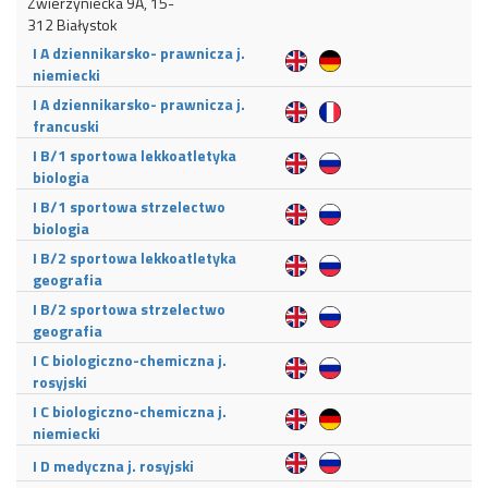
Zwierzyniecka 9A, 15-
312 Białystok
I A dziennikarsko- prawnicza j.
niemiecki
I A dziennikarsko- prawnicza j.
francuski
I B/1 sportowa lekkoatletyka
biologia
I B/1 sportowa strzelectwo
biologia
I B/2 sportowa lekkoatletyka
geografia
I B/2 sportowa strzelectwo
geografia
I C biologiczno-chemiczna j.
rosyjski
I C biologiczno-chemiczna j.
niemiecki
I D medyczna j. rosyjski