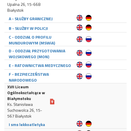
Upalna 26, 15-668
Białystok
A - SŁUŻBY GRANICZNEJ
B - SŁUŻBY W POLICJI
C - ODDZIAŁ O PROFILU
MUNDUROWYM (MSWiA)
D - ODDZIAŁ PRZYGOTOWANIA
WOJSKOWEGO (MON)
E - RATOWNICTWA MEDYCZNEGO
F - BEZPIECZEŃSTWA
NARODOWEGO
XVII Liceum
Ogólnokształcące w
Białymstoku
Ks. Stanisława
Suchowolca 26, 15-
567 Białystok
I sms lekkoatletyka