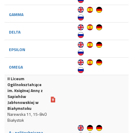
GAMMA
DELTA
EPSILON
OMEGA
II Liceum
Ogólnokształcące
im. Księżnej Anny z
Sapiehów
Jabłonowskiej w
Białymstoku
Narewska 11, 15-840
Białystok
A - politechniczna