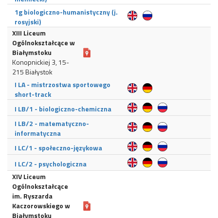
1g biologiczno-humanistyczny (j.
rosyjski)
XIII Liceum
Ogólnokształcące w
Białymstoku
Konopnickiej 3, 15-
215 Białystok
I LA - mistrzostwa sportowego
short-track
I LB/1 - biologiczno-chemiczna
I LB/2 - matematyczno-
informatyczna
I LC/1 - społeczno-językowa
I LC/2 - psychologiczna
XIV Liceum
Ogólnokształcące
im. Ryszarda
Kaczorowskiego w
Białymstoku