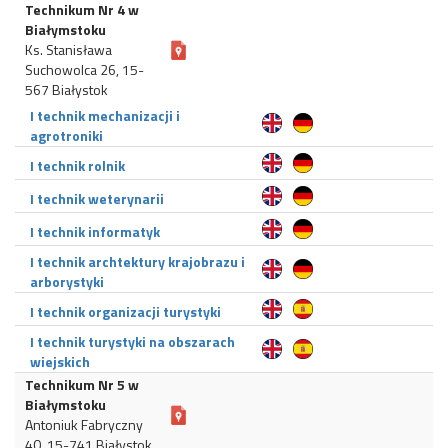
Technikum Nr 4 w
Białymstoku
Ks. Stanisława
Suchowolca 26, 15-
567 Białystok
I technik mechanizacji i
agrotroniki
I technik rolnik
I technik weterynarii
I technik informatyk
I technik archtektury krajobrazu i
arborystyki
I technik organizacji turystyki
I technik turystyki na obszarach
wiejskich
Technikum Nr 5 w
Białymstoku
Antoniuk Fabryczny
40, 15-741 Białystok