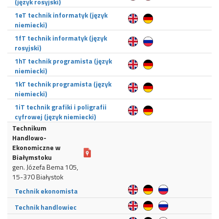
(język rosyjski)
1eT technik informatyk (język
niemiecki)
1fT technik informatyk (język
rosyjski)
1hT technik programista (język
niemiecki)
1kT technik programista (język
niemiecki)
1iT technik grafiki i poligrafii
cyfrowej (język niemiecki)
Technikum
Handlowo-
Ekonomiczne w
Białymstoku
gen. Józefa Bema 105,
15-370 Białystok
Technik ekonomista
Technik handlowiec