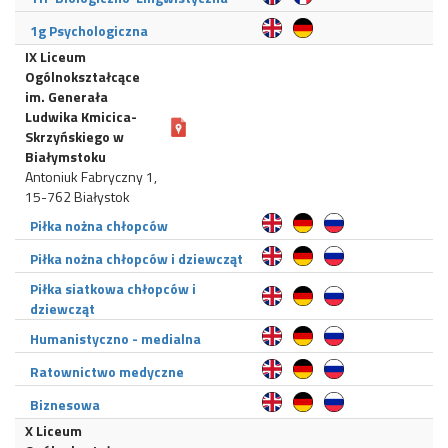
1g Psychologiczna
IX Liceum
Ogólnokształcące
im. Generała
Ludwika Kmicica-
Skrzyńskiego w
Białymstoku
Antoniuk Fabryczny 1,
15-762 Białystok
Piłka nożna chłopców
Piłka nożna chłopców i dziewcząt
Piłka siatkowa chłopców i
dziewcząt
Humanistyczno - medialna
Ratownictwo medyczne
Biznesowa
X Liceum