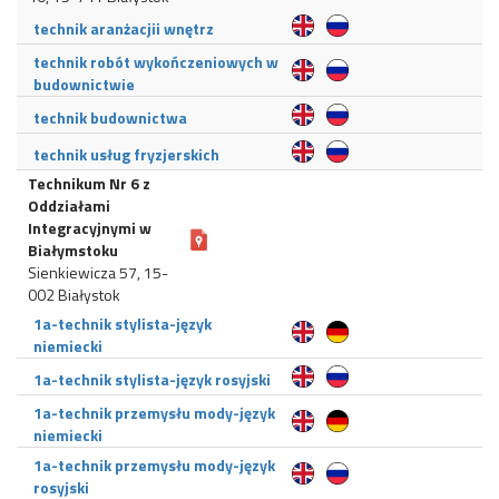
technik aranżacjii wnętrz
technik robót wykończeniowych w
budownictwie
technik budownictwa
technik usług fryzjerskich
Technikum Nr 6 z
Oddziałami
Integracyjnymi w
Białymstoku
Sienkiewicza 57, 15-
002 Białystok
1a-technik stylista-język
niemiecki
1a-technik stylista-język rosyjski
1a-technik przemysłu mody-język
niemiecki
1a-technik przemysłu mody-język
rosyjski