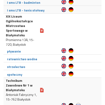
I sms LTB - badminton
I sms LTB - tenis stołowy
XIX Liceum
Ogólnokształcące
Mistrzostwa
Sportowego w
Białymstoku
Promienna 13A, 15-
720, Białystok
pływanie
ratownictwo wodne
strzelectwo
społeczny
Technikum
Zawodowe Nr 1 w
Białymstoku
Antoniuk Fabryczny 1,
15-762 Białystok