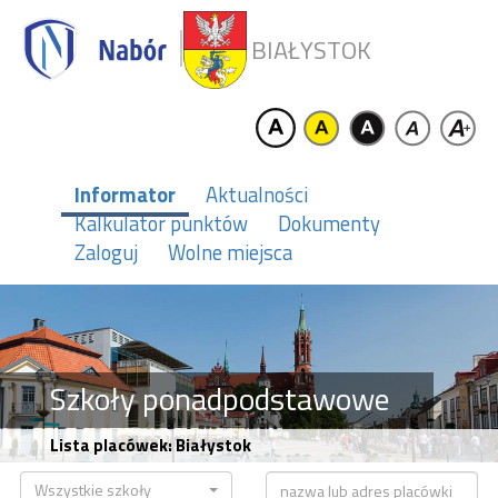
BIAŁYSTOK
Informator
Aktualności
Kalkulator punktów
Dokumenty
Zaloguj
Wolne miejsca
Szkoły ponadpodstawowe
Lista placówek: Białystok
Wszystkie szkoły