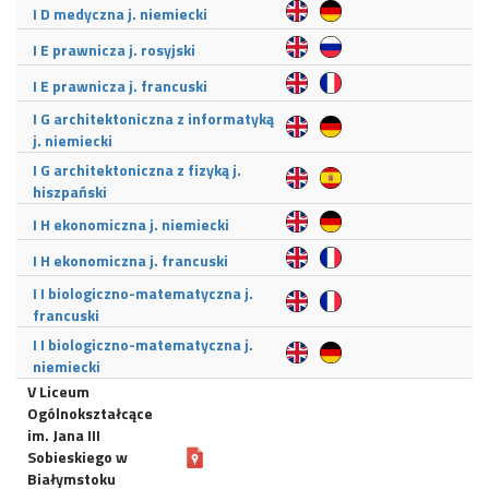
I D medyczna j. niemiecki
I E prawnicza j. rosyjski
I E prawnicza j. francuski
I G architektoniczna z informatyką
j. niemiecki
I G architektoniczna z fizyką j.
hiszpański
I H ekonomiczna j. niemiecki
I H ekonomiczna j. francuski
I I biologiczno-matematyczna j.
francuski
I I biologiczno-matematyczna j.
niemiecki
V Liceum
Ogólnokształcące
im. Jana III
Sobieskiego w
Białymstoku