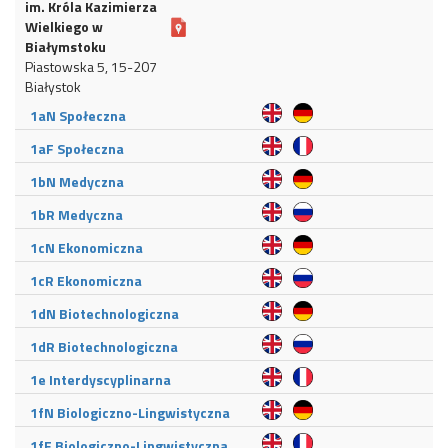
im. Króla Kazimierza
Wielkiego w
Białymstoku
Piastowska 5, 15-207
Białystok
1aN Społeczna
1aF Społeczna
1bN Medyczna
1bR Medyczna
1cN Ekonomiczna
1cR Ekonomiczna
1dN Biotechnologiczna
1dR Biotechnologiczna
1e Interdyscyplinarna
1fN Biologiczno-Lingwistyczna
1fF Biologiczno-Lingwistyczna