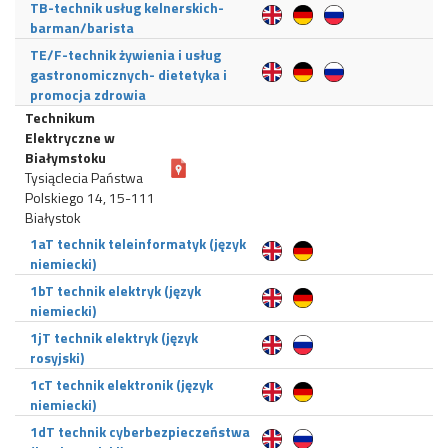
TB-technik usług kelnerskich-
barman/barista
TE/F-technik żywienia i usług
gastronomicznych- dietetyka i
promocja zdrowia
Technikum
Elektryczne w
Białymstoku
Tysiąclecia Państwa
Polskiego 14, 15-111
Białystok
1aT technik teleinformatyk (język
niemiecki)
1bT technik elektryk (język
niemiecki)
1jT technik elektryk (język
rosyjski)
1cT technik elektronik (język
niemiecki)
1dT technik cyberbezpieczeństwa