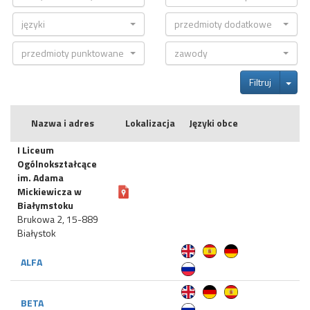
języki
przedmioty dodatkowe
przedmioty punktowane
zawody
Tog
Filtruj
Nazwa i adres
Lokalizacja
Języki obce
I Liceum
Ogólnokształcące
im. Adama
Mickiewicza w
Białymstoku
Brukowa 2, 15-889
Białystok
ALFA
BETA