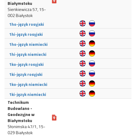
Białymstoku
Sienkiewicza 57, 15-
002 Białystok
1ho-język rosyjski
1hi-język rosyjski
1ho-język niemiecki
1hi-język niemiecki
1ko-język rosyjski
1ki-język rosyjski
1ko-język niemiecki
1ki-język niemiecki
Technikum
Budowlano -
Geodezyjne w
Białymstoku
Słonimska 47/1, 15-
029 Białystok