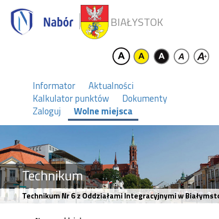
BIAŁYSTOK
Informator
Aktualności
Kalkulator punktów
Dokumenty
Zaloguj
Wolne miejsca
Technikum
Technikum Nr 6 z Oddziałami Integracyjnymi w Białymsto