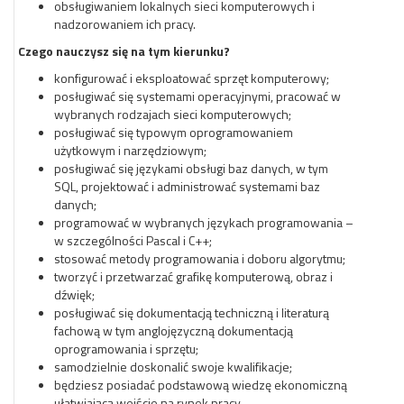
obsługiwaniem lokalnych sieci komputerowych i
nadzorowaniem ich pracy.
Czego nauczysz się na tym kierunku?
konfigurować i eksploatować sprzęt komputerowy;
posługiwać się systemami operacyjnymi, pracować w
wybranych rodzajach sieci komputerowych;
posługiwać się typowym oprogramowaniem
użytkowym i narzędziowym;
posługiwać się językami obsługi baz danych, w tym
SQL, projektować i administrować systemami baz
danych;
programować w wybranych językach programowania –
w szczególności Pascal i C++;
stosować metody programowania i doboru algorytmu;
tworzyć i przetwarzać grafikę komputerową, obraz i
dźwięk;
posługiwać się dokumentacją techniczną i literaturą
fachową w tym anglojęzyczną dokumentacją
oprogramowania i sprzętu;
samodzielnie doskonalić swoje kwalifikacje;
będziesz posiadać podstawową wiedzę ekonomiczną
ułatwiającą wejście na rynek pracy.