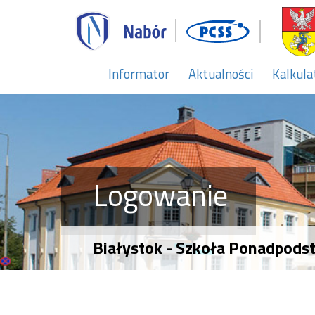
Informator
Aktualności
Kalkula
Logowanie
Białystok - Szkoła Ponadpod