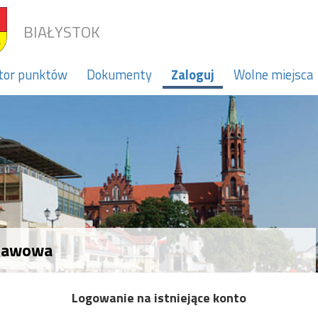
BIAŁYSTOK
tor punktów
Dokumenty
Zaloguj
Wolne miejsca
stawowa
Logowanie na istniejące konto