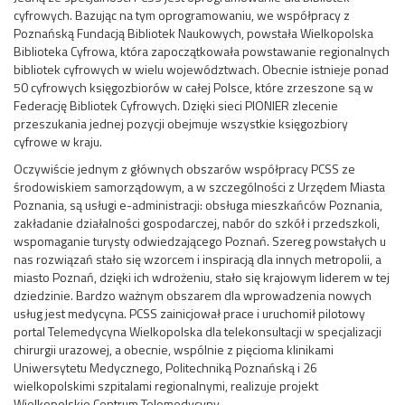
cyfrowych. Bazując na tym oprogramowaniu, we współpracy z
Poznańską Fundacją Bibliotek Naukowych, powstała Wielkopolska
Biblioteka Cyfrowa, która zapoczątkowała powstawanie regionalnych
bibliotek cyfrowych w wielu województwach. Obecnie istnieje ponad
50 cyfrowych księgozbiorów w całej Polsce, które zrzeszone są w
Federację Bibliotek Cyfrowych. Dzięki sieci PIONIER zlecenie
przeszukania jednej pozycji obejmuje wszystkie księgozbiory
cyfrowe w kraju.
Oczywiście jednym z głównych obszarów współpracy PCSS ze
środowiskiem samorządowym, a w szczególności z Urzędem Miasta
Poznania, są usługi e-administracji: obsługa mieszkańców Poznania,
zakładanie działalności gospodarczej, nabór do szkół i przedszkoli,
wspomaganie turysty odwiedzającego Poznań. Szereg powstałych u
nas rozwiązań stało się wzorcem i inspiracją dla innych metropolii, a
miasto Poznań, dzięki ich wdrożeniu, stało się krajowym liderem w tej
dziedzinie. Bardzo ważnym obszarem dla wprowadzenia nowych
usług jest medycyna. PCSS zainicjował prace i uruchomił pilotowy
portal Telemedycyna Wielkopolska dla telekonsultacji w specjalizacji
chirurgii urazowej, a obecnie, wspólnie z pięcioma klinikami
Uniwersytetu Medycznego, Politechniką Poznańską i 26
wielkopolskimi szpitalami regionalnymi, realizuje projekt
Wielkopolskie Centrum Telemedycyny.