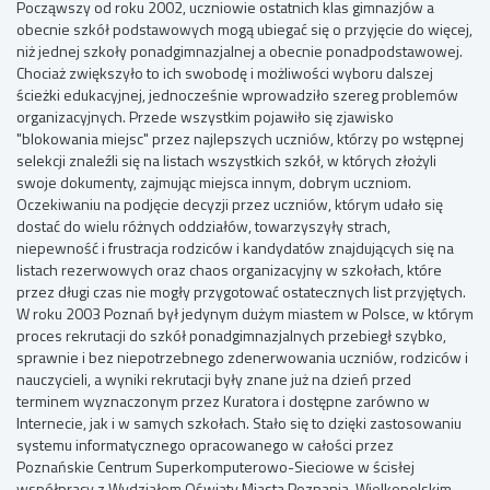
Począwszy od roku 2002, uczniowie ostatnich klas gimnazjów a
obecnie szkół podstawowych mogą ubiegać się o przyjęcie do więcej,
niż jednej szkoły ponadgimnazjalnej a obecnie ponadpodstawowej.
Chociaż zwiększyło to ich swobodę i możliwości wyboru dalszej
ścieżki edukacyjnej, jednocześnie wprowadziło szereg problemów
organizacyjnych. Przede wszystkim pojawiło się zjawisko
"blokowania miejsc" przez najlepszych uczniów, którzy po wstępnej
selekcji znaleźli się na listach wszystkich szkół, w których złożyli
swoje dokumenty, zajmując miejsca innym, dobrym uczniom.
Oczekiwaniu na podjęcie decyzji przez uczniów, którym udało się
dostać do wielu różnych oddziałów, towarzyszyły strach,
niepewność i frustracja rodziców i kandydatów znajdujących się na
listach rezerwowych oraz chaos organizacyjny w szkołach, które
przez długi czas nie mogły przygotować ostatecznych list przyjętych.
W roku 2003 Poznań był jedynym dużym miastem w Polsce, w którym
proces rekrutacji do szkół ponadgimnazjalnych przebiegł szybko,
sprawnie i bez niepotrzebnego zdenerwowania uczniów, rodziców i
nauczycieli, a wyniki rekrutacji były znane już na dzień przed
terminem wyznaczonym przez Kuratora i dostępne zarówno w
Internecie, jak i w samych szkołach. Stało się to dzięki zastosowaniu
systemu informatycznego opracowanego w całości przez
Poznańskie Centrum Superkomputerowo-Sieciowe w ścisłej
współpracy z Wydziałem Oświaty Miasta Poznania, Wielkopolskim