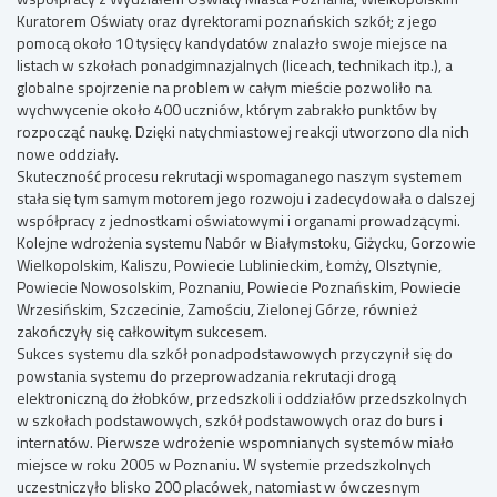
Kuratorem Oświaty oraz dyrektorami poznańskich szkół; z jego
pomocą około 10 tysięcy kandydatów znalazło swoje miejsce na
listach w szkołach ponadgimnazjalnych (liceach, technikach itp.), a
globalne spojrzenie na problem w całym mieście pozwoliło na
wychwycenie około 400 uczniów, którym zabrakło punktów by
rozpocząć naukę. Dzięki natychmiastowej reakcji utworzono dla nich
nowe oddziały.
Skuteczność procesu rekrutacji wspomaganego naszym systemem
stała się tym samym motorem jego rozwoju i zadecydowała o dalszej
współpracy z jednostkami oświatowymi i organami prowadzącymi.
Kolejne wdrożenia systemu Nabór w Białymstoku, Giżycku, Gorzowie
Wielkopolskim, Kaliszu, Powiecie Lublinieckim, Łomży, Olsztynie,
Powiecie Nowosolskim, Poznaniu, Powiecie Poznańskim, Powiecie
Wrzesińskim, Szczecinie, Zamościu, Zielonej Górze, również
zakończyły się całkowitym sukcesem.
Sukces systemu dla szkół ponadpodstawowych przyczynił się do
powstania systemu do przeprowadzania rekrutacji drogą
elektroniczną do żłobków, przedszkoli i oddziałów przedszkolnych
w szkołach podstawowych, szkół podstawowych oraz do burs i
internatów. Pierwsze wdrożenie wspomnianych systemów miało
miejsce w roku 2005 w Poznaniu. W systemie przedszkolnych
uczestniczyło blisko 200 placówek, natomiast w ówczesnym