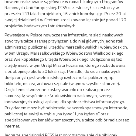
bowiem realizowane są głównie w ramach kolejnych Programów
Ramowych Unii Europejskiej. PCSS uczestniczył i uczestniczy w
przeszło 133 takich projektach, 16 z nich koordynując. Przez 20 lat
swojej działalności w Centrum zrealizowano łącznie już ponad 170
projektów badawczych i strukturalnych.
Powstająca w Polsce nowoczesna infrastruktura sieci naukowych
stworzyła także szansę przyłączenia do niej głównych jednostek
administracji publicznej: urzędów marszałkowskich i wojewódzkich,
w tym Urzędu Marszałkowskiego Województwa Wielkopolskiego
oraz Wielkopolskiego Urzędu Wojewódzkiego. Dołączone są też
urzędy miast, w tym Urząd Miasta Poznania, którego rozbudowana
sieć obejmuje około 20 lokalizacji. Ponadto, do sieci naukowych
dołączonych jest wiele instytucji użyteczności publicznej, np.
biblioteki, muzea, archiwa i szpitale (w tym wszystkie kliniczne).
Dzięki temu stworzone zostały warunki do realizacji przez
samorządy, wspólnie ze środowiskiem naukowym, szeregu
innowacyjnych usług i aplikacji dla społeczeństwa informacyjnego.
Przykładem może być odbieranie, w szerokopasmowym Internecie,
publicznej telewizji w trybie „na żywo” i „na żądanie” oraz
specjalizowanych kanałów tematycznych, a także odbiór radia przez
Internet.
Jedną ze specjalności PCSS jest oprogramowanie dla bibliotek