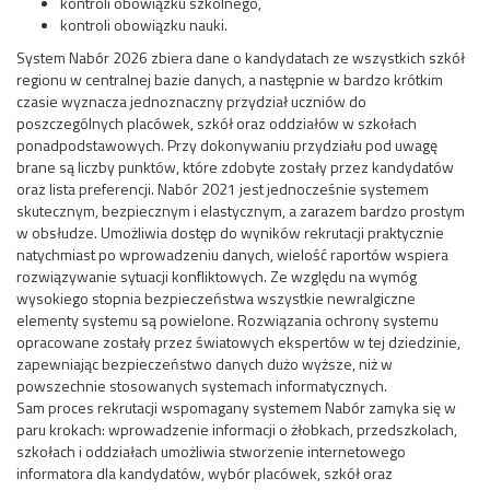
kontroli obowiązku szkolnego,
kontroli obowiązku nauki.
System Nabór 2026 zbiera dane o kandydatach ze wszystkich szkół
regionu w centralnej bazie danych, a następnie w bardzo krótkim
czasie wyznacza jednoznaczny przydział uczniów do
poszczególnych placówek, szkół oraz oddziałów w szkołach
ponadpodstawowych. Przy dokonywaniu przydziału pod uwagę
brane są liczby punktów, które zdobyte zostały przez kandydatów
oraz lista preferencji. Nabór 2021 jest jednocześnie systemem
skutecznym, bezpiecznym i elastycznym, a zarazem bardzo prostym
w obsłudze. Umożliwia dostęp do wyników rekrutacji praktycznie
natychmiast po wprowadzeniu danych, wielość raportów wspiera
rozwiązywanie sytuacji konfliktowych. Ze względu na wymóg
wysokiego stopnia bezpieczeństwa wszystkie newralgiczne
elementy systemu są powielone. Rozwiązania ochrony systemu
opracowane zostały przez światowych ekspertów w tej dziedzinie,
zapewniając bezpieczeństwo danych dużo wyższe, niż w
powszechnie stosowanych systemach informatycznych.
Sam proces rekrutacji wspomagany systemem Nabór zamyka się w
paru krokach: wprowadzenie informacji o żłobkach, przedszkolach,
szkołach i oddziałach umożliwia stworzenie internetowego
informatora dla kandydatów, wybór placówek, szkół oraz