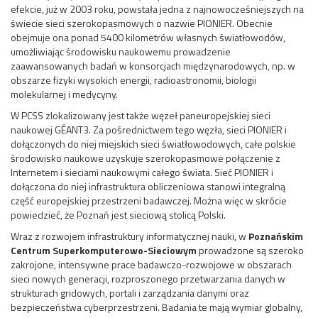
efekcie, już w 2003 roku, powstała jedna z najnowocześniejszych na
świecie sieci szerokopasmowych o nazwie PIONIER. Obecnie
obejmuje ona ponad 5400 kilometrów własnych światłowodów,
umożliwiając środowisku naukowemu prowadzenie
zaawansowanych badań w konsorcjach międzynarodowych, np. w
obszarze fizyki wysokich energii, radioastronomii, biologii
molekularnej i medycyny.
W PCSS zlokalizowany jest także węzeł paneuropejskiej sieci
naukowej GÉANT3. Za pośrednictwem tego węzła, sieci PIONIER i
dołączonych do niej miejskich sieci światłowodowych, całe polskie
środowisko naukowe uzyskuje szerokopasmowe połączenie z
Internetem i sieciami naukowymi całego świata. Sieć PIONIER i
dołączona do niej infrastruktura obliczeniowa stanowi integralną
część europejskiej przestrzeni badawczej. Można więc w skrócie
powiedzieć, że Poznań jest sieciową stolicą Polski.
Wraz z rozwojem infrastruktury informatycznej nauki, w
Poznańskim
Centrum Superkomputerowo-Sieciowym
prowadzone są szeroko
zakrojone, intensywne prace badawczo-rozwojowe w obszarach
sieci nowych generacji, rozproszonego przetwarzania danych w
strukturach gridowych, portali i zarządzania danymi oraz
bezpieczeństwa cyberprzestrzeni. Badania te mają wymiar globalny,