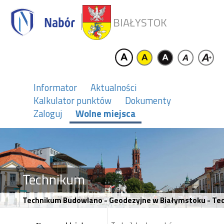
BIAŁYSTOK
Informator
Aktualności
Kalkulator punktów
Dokumenty
Zaloguj
Wolne miejsca
Technikum
Technikum Budowlano - Geodezyjne w Białymstoku - Te