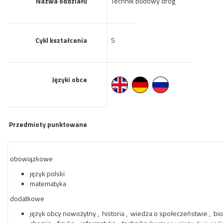
Nazwa oddziału
Technik budowy dróg
Cykl kształcenia
5
Języki obce
Przedmioty punktowane
obowiązkowe
język polski
matematyka
dodatkowe
język obcy nowożytny , historia , wiedza o społeczeństwie , biol