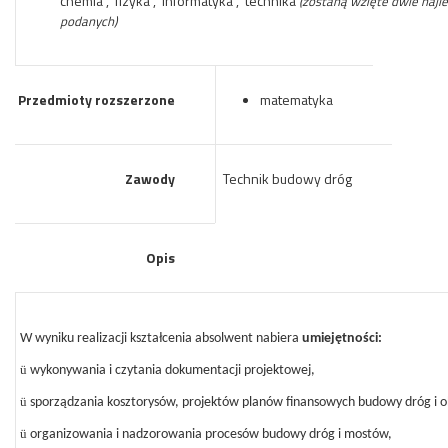
chemia , fizyka , informatyka , technika
(zostaną wzięte dwie najl
podanych)
Przedmioty rozszerzone
matematyka
Zawody
Technik budowy dróg
Opis
W wyniku realizacji kształcenia absolwent nabiera
umiejętności:
ü
wykonywania i czytania dokumentacji projektowej,
ü
sporządzania kosztorysów, projektów planów finansowych budowy dróg i 
ü
organizowania i nadzorowania procesów budowy dróg i mostów,