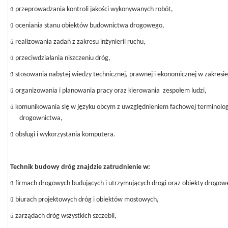
ü
przeprowadzania kontroli jakości wykonywanych robót,
ü
oceniania stanu obiektów budownictwa drogowego,
ü
realizowania zadań z zakresu inżynierii ruchu,
ü
przeciwdziałania niszczeniu dróg,
ü
stosowania nabytej wiedzy technicznej, prawnej i ekonomicznej w zakresi
ü
organizowania i planowania pracy oraz kierowania zespołem ludzi,
ü
komunikowania się w języku obcym z uwzględnieniem fachowej terminologi
drogownictwa,
ü
obsługi i wykorzystania komputera.
Technik budowy dróg znajdzie zatrudnienie w:
ü
firmach drogowych budujących i utrzymujących drogi oraz obiekty drogow
ü
biurach projektowych dróg i obiektów mostowych,
ü
zarządach dróg wszystkich szczebli,