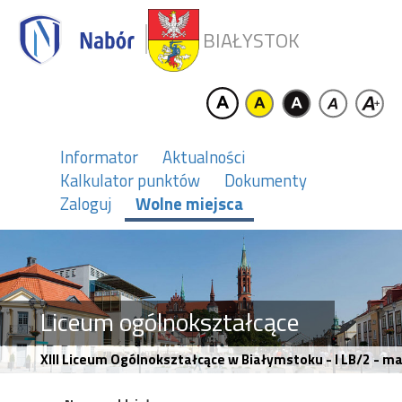
BIAŁYSTOK
Informator
Aktualności
Kalkulator punktów
Dokumenty
Zaloguj
Wolne miejsca
Liceum ogólnokształcące
XIII Liceum Ogólnokształcące w Białymstoku - I LB/2 -