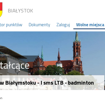
BIAŁYSTOK
tor punktów
Dokumenty
Zaloguj
Wolne miejsca
tałcące
w Białymstoku - I sms LTB - badminton
on