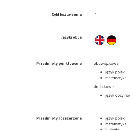
Cykl kształcenia
4
Języki obce
Przedmioty punktowane
obowiązkowe
język polski
matematyka
dodatkowe
język obcy now
Przedmioty rozszerzone
język polski
matematyka
biologia