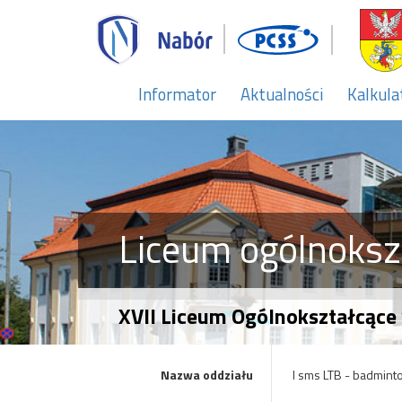
Informator
Aktualności
Kalkula
Liceum ogólnoksz
XVII Liceum Ogólnokształcące 
Nazwa oddziału
I sms LTB - badmint