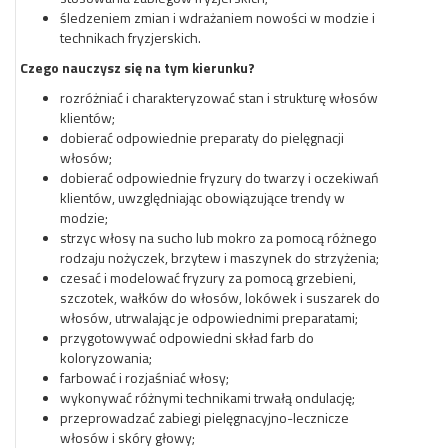
śledzeniem zmian i wdrażaniem nowości w modzie i
technikach fryzjerskich.
Czego nauczysz się na tym kierunku?
rozróżniać i charakteryzować stan i strukturę włosów
klientów;
dobierać odpowiednie preparaty do pielęgnacji
włosów;
dobierać odpowiednie fryzury do twarzy i oczekiwań
klientów, uwzględniając obowiązujące trendy w
modzie;
strzyc włosy na sucho lub mokro za pomocą różnego
rodzaju nożyczek, brzytew i maszynek do strzyżenia;
czesać i modelować fryzury za pomocą grzebieni,
szczotek, wałków do włosów, lokówek i suszarek do
włosów, utrwalając je odpowiednimi preparatami;
przygotowywać odpowiedni skład farb do
koloryzowania;
farbować i rozjaśniać włosy;
wykonywać różnymi technikami trwałą ondulację;
przeprowadzać zabiegi pielęgnacyjno-lecznicze
włosów i skóry głowy;