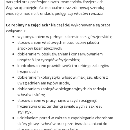
narzędzi oraz profesjonalnych kosmetyków fryzjerskich.
Wypracuj umiejętności manualne oraz zdobywaj szeroką
wiedzę o modzie, trendach, pielęgnacji włosów i wizażu.
Co robimy na zajęciach?
Najczęściej wykonywane są prace
związane z:
wykonywaniem w pełnym zakresie usług fryzjerskich;
stosowaniem właściwych metod oceny jakości
środków kosmetycznych;
dobieraniem, obsługiwaniem i konserwowaniem
urządzeń i przyrządów fryzjerskich;
kontrolowaniem prawidłowości przebiegu zabiegów
fryzjerskich;
dobieraniem kolorystyki: włosów, makijażu, ubioru z
uwzględnieniem typów urody;
dobieraniem zabiegów pielęgnacyjnych do rodzaju
włosów i skóry;
stosowaniem w pracy najnowszych osiągnięć
fryzjerstwa oraz tendencji światowych z zakresu
stylistyki;
udzielaniem porad w zakresie zapobiegania chorobom
skóry głowy i włosów oraz przeciwwskazaniami do
stosowania zabiegów fryzjerskich;