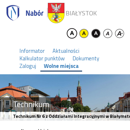
BIAŁYSTOK
Informator
Aktualności
Kalkulator punktów
Dokumenty
Zaloguj
Wolne miejsca
Technikum
Technikum Nr 6 z Oddziałami Integracyjnymi w Białymstok