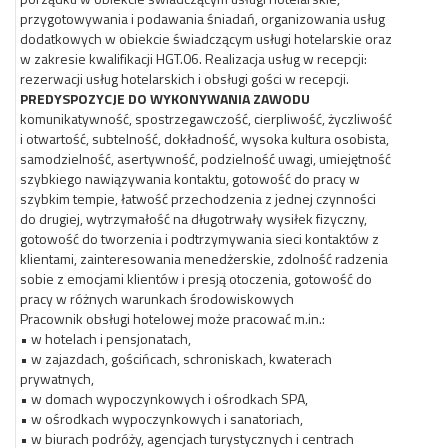
przygotowywania i podawania śniadań, organizowania usług
dodatkowych w obiekcie świadczącym usługi hotelarskie oraz
w zakresie kwalifikacji HGT.06. Realizacja usług w recepcji:
rezerwacji usług hotelarskich i obsługi gości w recepcji.
PREDYSPOZYCJE DO WYKONYWANIA ZAWODU
komunikatywność, spostrzegawczość, cierpliwość, życzliwość
i otwartość, subtelność, dokładność, wysoka kultura osobista,
samodzielność, asertywność, podzielność uwagi, umiejętność
szybkiego nawiązywania kontaktu, gotowość do pracy w
szybkim tempie, łatwość przechodzenia z jednej czynności
do drugiej, wytrzymałość na długotrwały wysiłek fizyczny,
gotowość do tworzenia i podtrzymywania sieci kontaktów z
klientami, zainteresowania menedżerskie, zdolność radzenia
sobie z emocjami klientów i presją otoczenia, gotowość do
pracy w różnych warunkach środowiskowych
Pracownik obsługi hotelowej może pracować m.in.:
• w hotelach i pensjonatach,
• w zajazdach, gościńcach, schroniskach, kwaterach
prywatnych,
• w domach wypoczynkowych i ośrodkach SPA,
• w ośrodkach wypoczynkowych i sanatoriach,
• w biurach podróży, agencjach turystycznych i centrach