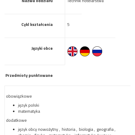
Nazwa oddziału
Technik hotelarstwa
Cykl kształcenia
5
Języki obce
Przedmioty punktowane
obowiązkowe
język polski
matematyka
dodatkowe
język obcy nowożytny , historia , biologia , geografia ,