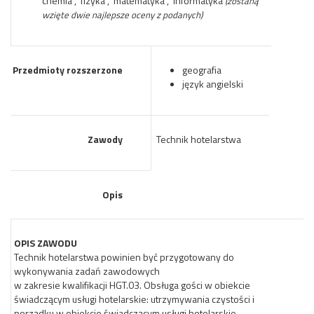
chemia , fizyka , matematyka , informatyka
(zostaną
wzięte dwie najlepsze oceny z podanych)
Przedmioty rozszerzone
geografia
język angielski
Zawody
Technik hotelarstwa
Opis
OPIS ZAWODU
Technik hotelarstwa powinien być przygotowany do
wykonywania zadań zawodowych
w zakresie kwalifikacji HGT.03. Obsługa gości w obiekcie
świadczącym usługi hotelarskie: utrzymywania czystości i
porządku w obiekcie świadczącym usługi hotelarskie,