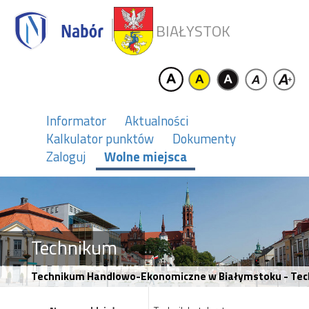
BIAŁYSTOK
Informator
Aktualności
Kalkulator punktów
Dokumenty
Zaloguj
Wolne miejsca
Technikum
Technikum Handlowo-Ekonomiczne w Białymstoku - Tec