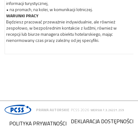
informacji turystycznej,
• na promach, na kolei, w komunikacji lotniczej.
WARUNKI PRACY
Będziesz pracować przeważnie indywidualnie, ale również
zespołowo, w bezpośrednim kontakcie z ludźmi, również w
recepcji lub biurze managera obiektu hotelarskiego, mając
nienormowany czas pracy zależny od jej specyfiki.
PRAWA AUTORSKIE
PCSS 2026
WERSJA 7.3.26221.259
DEKLARACJA DOSTĘPNOŚCI
POLITYKA PRYWATNOŚCI