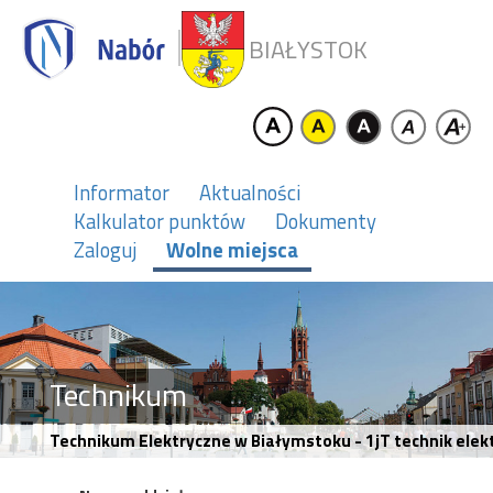
BIAŁYSTOK
Informator
Aktualności
Kalkulator punktów
Dokumenty
Zaloguj
Wolne miejsca
Technikum
Technikum Elektryczne w Białymstoku - 1jT technik elektr