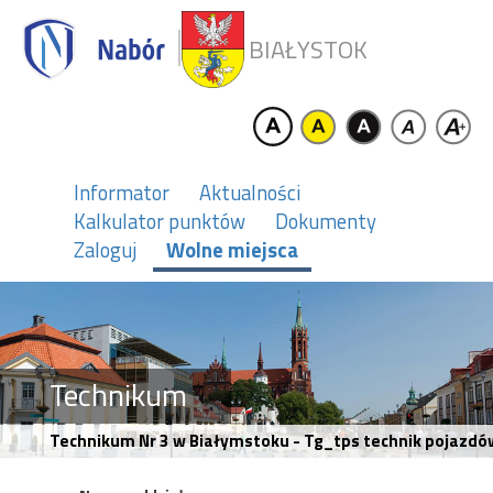
BIAŁYSTOK
Informator
Aktualności
Kalkulator punktów
Dokumenty
Zaloguj
Wolne miejsca
Technikum
Technikum Nr 3 w Białymstoku - Tg_tps technik pojaz