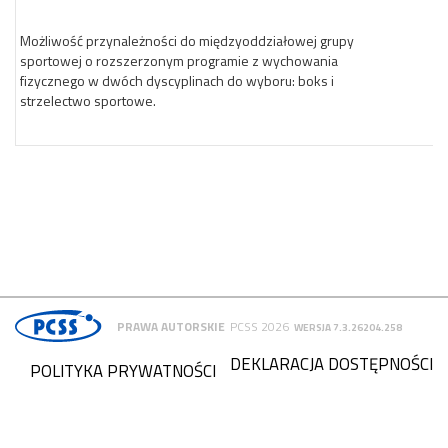
Możliwość przynależności do międzyoddziałowej grupy
sportowej o rozszerzonym programie z wychowania
fizycznego w dwóch dyscyplinach do wyboru: boks i
strzelectwo sportowe.
PRAWA AUTORSKIE
PCSS 2026
WERSJA 7.3.26204.258
DEKLARACJA DOSTĘPNOŚCI
POLITYKA PRYWATNOŚCI