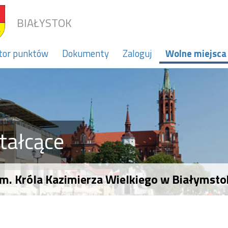
BIAŁYSTOK
tor punktów
Dokumenty
Zaloguj
Wolne miejsca
tałcące
im. Króla Kazimierza Wielkiego w Białymst