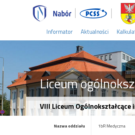
Informator
Aktualności
Kalkula
Liceum ogólnoksz
VIII Liceum Ogólnokształcące 
Nazwa oddziału
1bR Medyczna