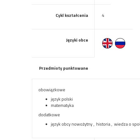
Cykl kształcenia
4
Języki obce
Przedmioty punktowane
obowiązkowe
język polski
matematyka
dodatkowe
język obcy nowożytny , historia , wiedza o społ