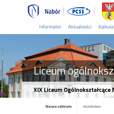
Informator
Aktualności
Kalkula
Liceum ogólnoksz
XIX Liceum Ogólnokształcące 
Nazwa oddziału
strzelectwo