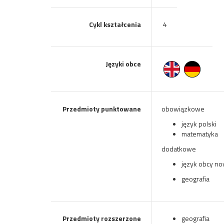
Cykl kształcenia
4
Języki obce
Przedmioty punktowane
obowiązkowe
język polski
matematyka
dodatkowe
język obcy n
geografia
Przedmioty rozszerzone
geografia