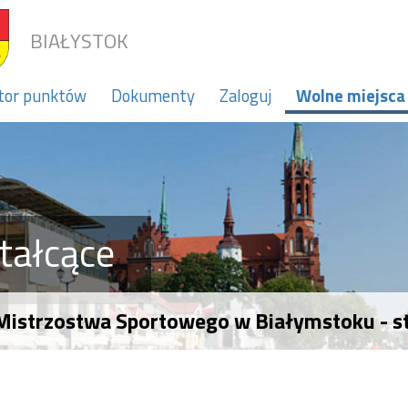
BIAŁYSTOK
tor punktów
Dokumenty
Zaloguj
Wolne miejsca
tałcące
Mistrzostwa Sportowego w Białymstoku - s