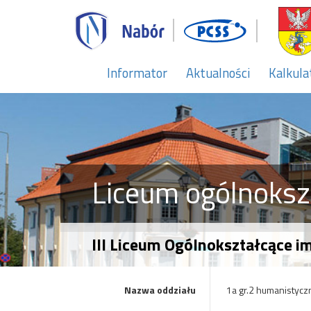
Informator
Aktualności
Kalkula
Liceum ogólnoksz
III Liceum Ogólnokształcące i
Nazwa oddziału
1a gr.2 humanistycz