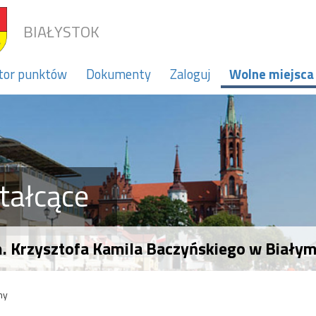
BIAŁYSTOK
tor punktów
Dokumenty
Zaloguj
Wolne miejsca
tałcące
m. Krzysztofa Kamila Baczyńskiego w Białym
ny