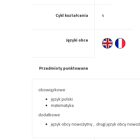
Cykl kształcenia
4
Języki obce
Przedmioty punktowane
obowiązkowe
język polski
matematyka
dodatkowe
język obcy nowożytny , drugi język obcy nowożyt