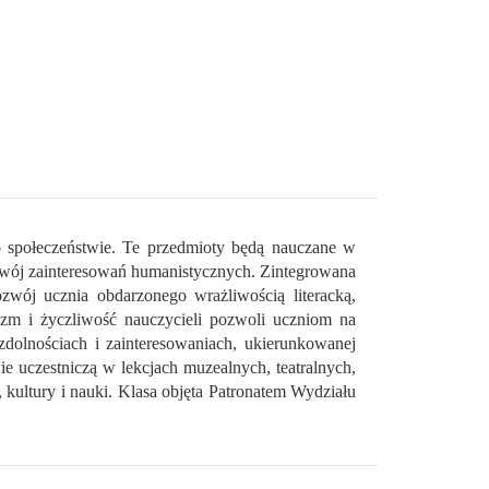
a o społeczeństwie. Te przedmioty będą nauczane w
zwój zainteresowań humanistycznych. Zintegrowana
ozwój ucznia obdarzonego wrażliwością literacką,
nalizm i życzliwość nauczycieli pozwoli uczniom na
dolnościach i zainteresowaniach, ukierunkowanej
ie uczestniczą w lekcjach muzealnych, teatralnych,
, kultury i nauki.
Klasa objęta Patronatem Wydziału