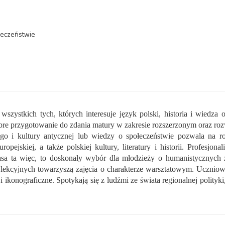
łeczeństwie
wszystkich tych, których interesuje język polski, historia i wiedz
bre przygotowanie do zdania matury w zakresie rozszerzonym oraz ro
kiego i kultury antycznej lub wiedzy o społeczeństwie pozwala na r
opejskiej, a także polskiej kultury, literatury i historii. Profesjo
asa ta więc, to doskonały wybór dla młodzieży o humanistycznych z
ęć lekcyjnych towarzyszą zajęcia o charakterze warsztatowym. Uczniow
i ikonograficzne. Spotykają się z ludźmi ze świata regionalnej polityki