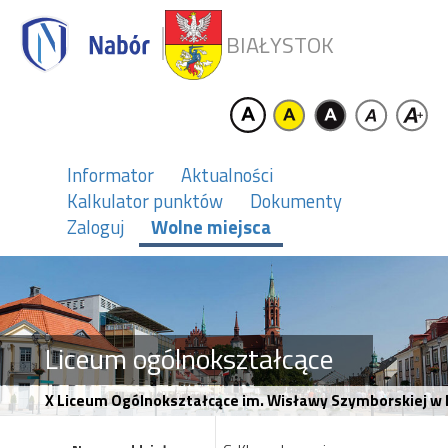
BIAŁYSTOK
Informator
Aktualności
Kalkulator punktów
Dokumenty
Zaloguj
Wolne miejsca
Liceum ogólnokształcące
X Liceum Ogólnokształcące im. Wisławy Szymborskiej w 