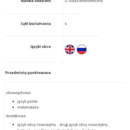
Nazwa oddziału
G. Klasa ekonomiczna
Cykl kształcenia
4
Języki obce
Przedmioty punktowane
obowiązkowe
język polski
matematyka
dodatkowe
język obcy nowożytny , drugi język obcy nowożytny ,