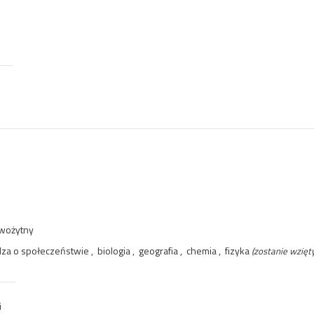
owożytny
dza o społeczeństwie , biologia , geografia , chemia , fizyka
(zostanie wzięt
i