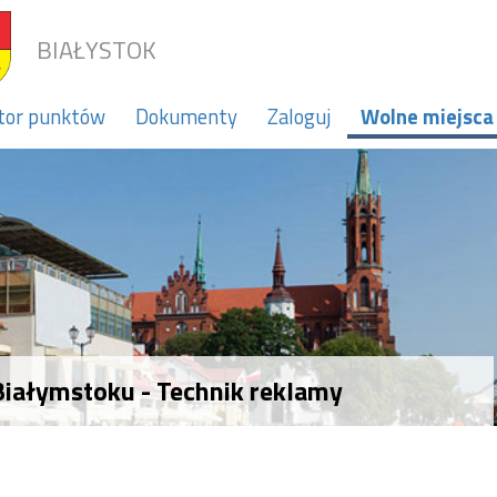
BIAŁYSTOK
tor punktów
Dokumenty
Zaloguj
Wolne miejsca
iałymstoku - Technik reklamy