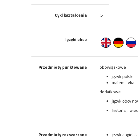
Cykl kształcenia
5
Języki obce
Przedmioty punktowane
obowiązkowe
język polski
matematyka
dodatkowe
język obcy n
historia , wie
Przedmioty rozszerzone
język angielsk