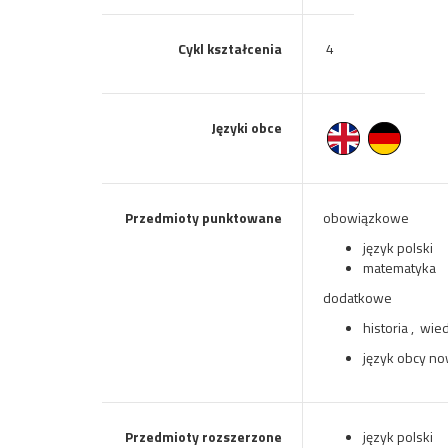
Cykl kształcenia
4
Języki obce
Przedmioty punktowane
obowiązkowe
język polski
matematyka
dodatkowe
historia , wie
język obcy n
Przedmioty rozszerzone
język polski