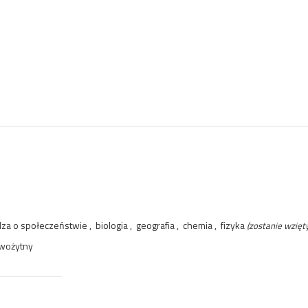
dza o społeczeństwie , biologia , geografia , chemia , fizyka
(zostanie wzięt
owożytny