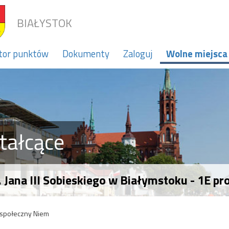
BIAŁYSTOK
tor punktów
Dokumenty
Zaloguj
Wolne miejsca
tałcące
 Jana III Sobieskiego w Białymstoku - 1E p
-społeczny Niem