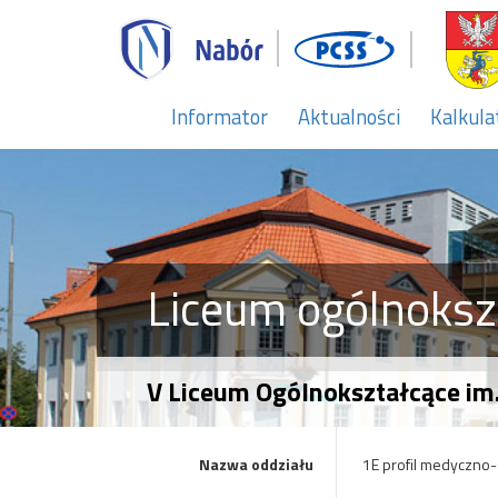
Informator
Aktualności
Kalkula
Liceum ogólnoksz
V Liceum Ogólnokształcące im.
Nazwa oddziału
1E profil medyczno