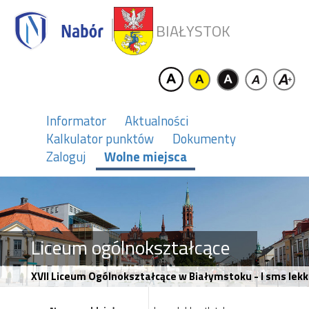
BIAŁYSTOK
Informator
Aktualności
Kalkulator punktów
Dokumenty
Zaloguj
Wolne miejsca
Liceum ogólnokształcące
XVII Liceum Ogólnokształcące w Białymstoku - I sms lek