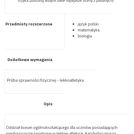
fizyka
(zostaną wzięte dwie najlepsze oceny z podanych)
Przedmioty rozszerzone
język polski
matematyka
biologia
Dodatkowe wymagania
Próba sprawności fizycznej - lekkoatletyka
Opis
Oddział liceum ogólnokształcącego dla uczniów posiadających
predyspozycje sportowe w lekkiej atletyce. Kandydaci muszą