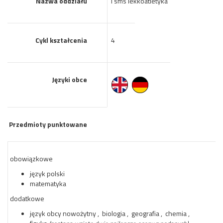
Nazwa oddziału
I sms lekkoatletyka
Cykl kształcenia
4
Języki obce
Przedmioty punktowane
obowiązkowe
język polski
matematyka
dodatkowe
język obcy nowożytny , biologia , geografia , chemia ,