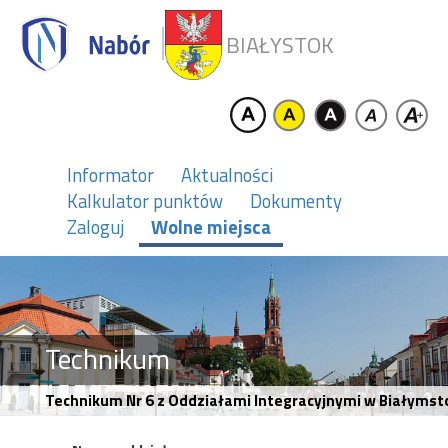
BIAŁYSTOK
Informator
Aktualności
Kalkulator punktów
Dokumenty
Zaloguj
Wolne miejsca
Technikum
Technikum Nr 6 z Oddziałami Integracyjnymi w Białymstok