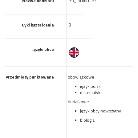
Nazwa oddziału
Bb_ku kucharz
Cykl kształcenia
3
Języki obce
Przedmioty punktowane
obowiązkowe
język polski
matematyka
dodatkowe
język obcy nowożytny
biologia