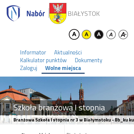
BIAŁYSTOK
Informator
Aktualności
Kalkulator punktów
Dokumenty
Zaloguj
Wolne miejsca
Szkoła branżowa I stopnia
Branżowa Szkoła I stopnia nr 3 w Białymstoku - Bb_ku k