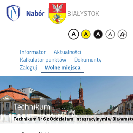
BIAŁYSTOK
Informator
Aktualności
Kalkulator punktów
Dokumenty
Zaloguj
Wolne miejsca
Technikum
Technikum Nr 6 z Oddziałami Integracyjnymi w Białymsto