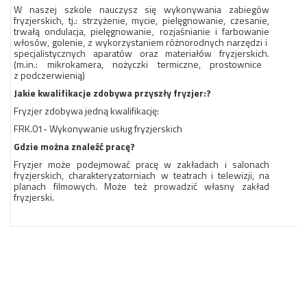
W naszej szkole nauczysz się wykonywania zabiegów
fryzjerskich, tj.: strzyżenie, mycie, pielęgnowanie, czesanie,
trwałą ondulacja, pielęgnowanie
rozjaśnianie i farbowanie
,
włosów, golenie, z wykorzystaniem
różnorodnych narzędzi i
specjalistycznych aparatów oraz materiałów fryzjerskich.
(m.in.: mikrokamera, nożyczki termiczne, prostownice
z podczerwienią)
Jakie kwalifikacje zdobywa przyszły fryzjer:?
Fryzjer zdobywa jedną kwalifikację:
FRK.01- Wykonywanie usług fryzjerskich
Gdzie można znaleźć pracę?
Fryzjer może podejmować pracę w zakładach i salonach
fryzjerskich, charakteryzatorniach
w teatrach i telewizji, na
planach filmowych. Może też prowadzić własny zakład
fryzjerski.