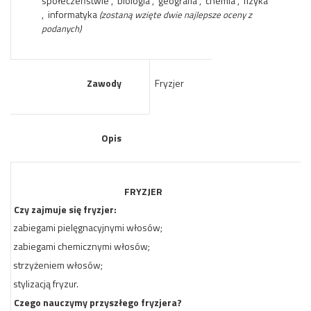
społeczeństwie , biologia , geografia , chemia , fizyka
, informatyka
(zostaną wzięte dwie najlepsze oceny z
podanych)
Zawody
Fryzjer
Opis
FRYZJER
Czy zajmuje się fryzjer:
zabiegami pielęgnacyjnymi włosów;
·
zabiegami chemicznymi włosów;
·
strzyżeniem włosów;
·
stylizacją fryzur.
·
Czego nauczymy przyszłego fryzjera?