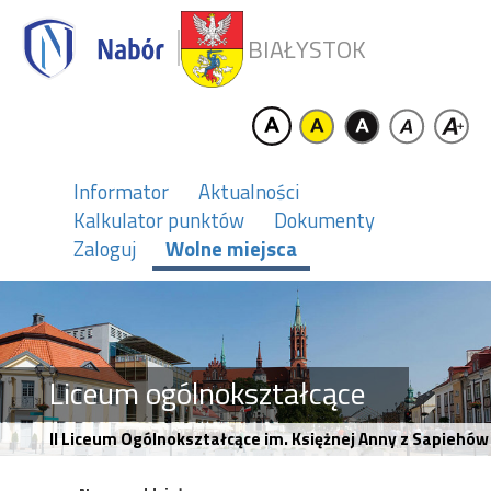
BIAŁYSTOK
Informator
Aktualności
Kalkulator punktów
Dokumenty
Zaloguj
Wolne miejsca
Liceum ogólnokształcące
II Liceum Ogólnokształcące im. Księżnej Anny z Sapiehów