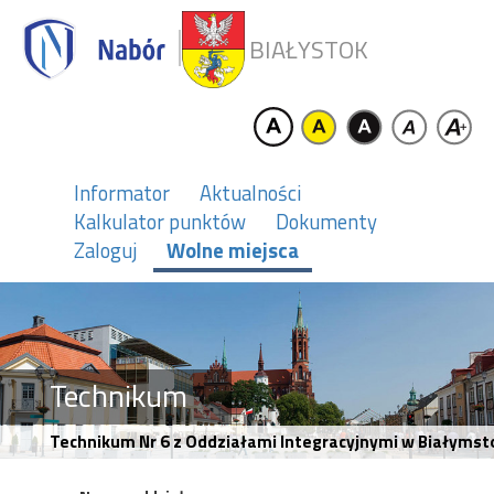
BIAŁYSTOK
Informator
Aktualności
Kalkulator punktów
Dokumenty
Zaloguj
Wolne miejsca
Technikum
Technikum Nr 6 z Oddziałami Integracyjnymi w Białymstok