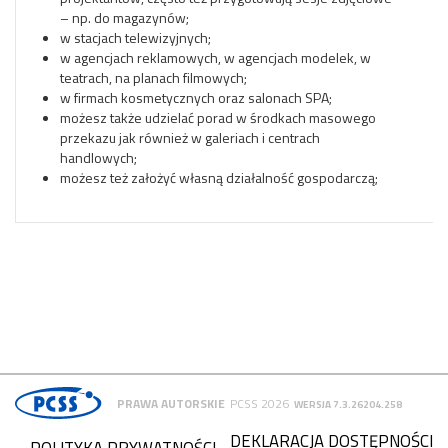
– np. do magazynów;
w stacjach telewizyjnych;
w agencjach reklamowych, w agencjach modelek, w
teatrach, na planach filmowych;
w firmach kosmetycznych oraz salonach SPA;
możesz także udzielać porad w środkach masowego
przekazu jak również w galeriach i centrach
handlowych;
możesz też założyć własną działalność gospodarczą;
PRAWA AUTORSKIE
PCSS 2026
WERSJA 7.3.26204.258
DEKLARACJA DOSTĘPNOŚCI