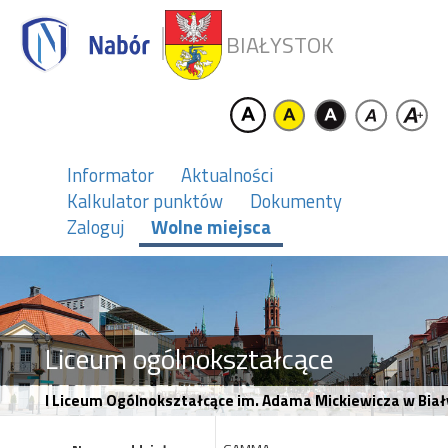
BIAŁYSTOK
Informator
Aktualności
Kalkulator punktów
Dokumenty
Zaloguj
Wolne miejsca
Liceum ogólnokształcące
I Liceum Ogólnokształcące im. Adama Mickiewicza w Bi