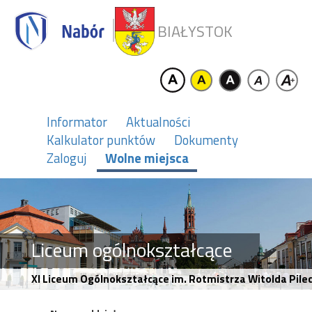
BIAŁYSTOK
Informator
Aktualności
Kalkulator punktów
Dokumenty
Zaloguj
Wolne miejsca
Liceum ogólnokształcące
XI Liceum Ogólnokształcące im. Rotmistrza Witolda Pilec