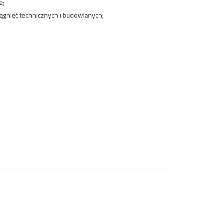
e;
iągnięć technicznych i budowlanych;