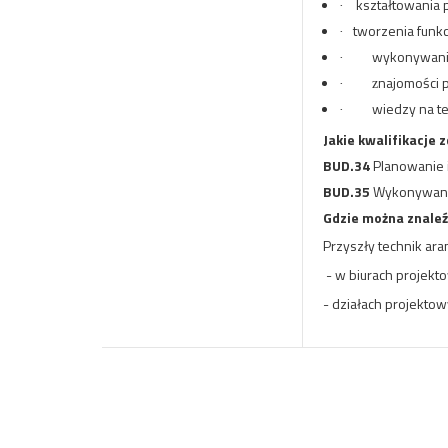
kształtowania 
·
tworzenia funk
·
wykonywania
·
najomości 
·
z
wiedzy na t
·
Jakie kwalifikacje 
BUD.34
Planowanie 
BUD.35
Wykonywanie
Gdzie można znaleź
Przyszły technik ara
- w biurach projekt
- działach projekto