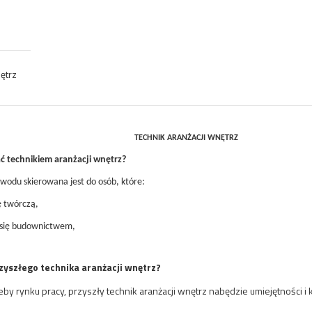
ętrz
TECHNIK ARANŻACJI WNĘTRZ
ć technikiem aranżacji wnętrz?
odu skierowana jest do osób, które:
ę twórczą,
 się budownictwem,
yszłego technika aranżacji wnętrz?
by rynku pracy, przyszły technik aranżacji wnętrz nabędzie umiejętności
i