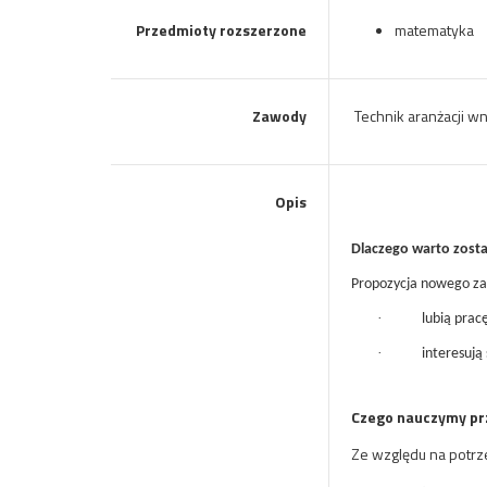
Przedmioty rozszerzone
matematyka
Zawody
Technik aranżacji wn
Opis
D
laczego warto zosta
Propozycja nowego zaw
·
lubią prac
·
interesują
Czego nauczymy prz
Ze względu na potrze