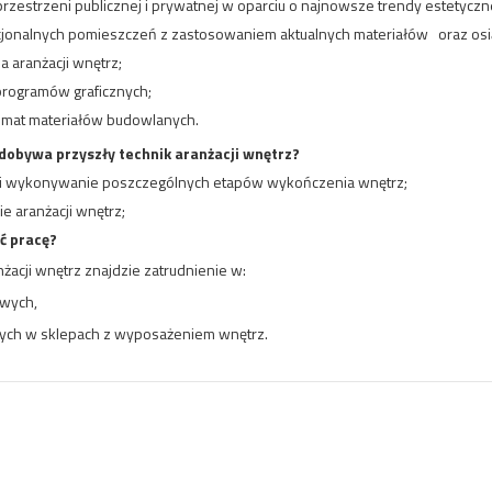
przestrzeni publicznej i prywatnej w oparciu o najnowsze trendy estetyczn
cjonalnych pomieszczeń z zastosowaniem aktualnych materiałów
oraz os
 aranżacji wnętrz;
programów graficznych;
emat materiałów budowlanych.
zdobywa przyszły technik aranżacji wnętrz?
i wykonywanie poszczególnych etapów wykończenia wnętrz;
 aranżacji wnętrz;
ć pracę?
nżacji wnętrz znajdzie zatrudnienie w:
owych,
wych w sklepach z wyposażeniem wnętrz.