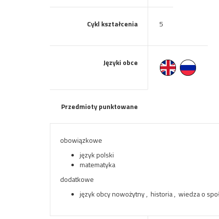
Cykl kształcenia
5
Języki obce
Przedmioty punktowane
obowiązkowe
język polski
matematyka
dodatkowe
język obcy nowożytny , historia , wiedza o społ