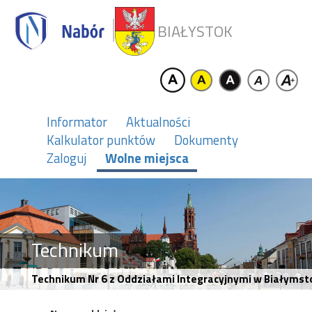
BIAŁYSTOK
Informator
Aktualności
Kalkulator punktów
Dokumenty
Zaloguj
Wolne miejsca
Technikum
Technikum Nr 6 z Oddziałami Integracyjnymi w Białymsto