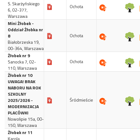
S. Skarżyńskiego
Ochota
6, 02-377,
Warszawa
Mini Żłobek -
Oddział Żłobka nr
Ochota
8
Białobrzeska 19,
00-364, Warszawa
Żłobek nr 9
Ochota
Sanocka 7, 02-
110, Warszawa
Żłobek nr 10
UWAGA! BRAK
NABORU NA ROK
SZKOLNY
Śródmieście
2025/2026 -
MODERNIZACJA
PLACÓWKI
Nowolipie 15a, 00-
150, Warszawa
Żłobek nr 11
Karola