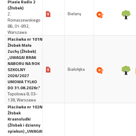
Ptasie Radio 2
(Żłobek)
Bielany
Z.
Romaszewskiego
8B, 01-892,
Warszawa
Placówka nr 101N
Żłobek Małe
Zuchy (Żłobek)
„UWAGA! BRAK
NABORU NA ROK
Białołęka
SZKOLNY
2026/2027
UMOWA TYLKO
DO 31.08.2026r."
Topolowa 8, 03-
138, Warszawa
Placówka nr 102N
Żłobek
Krasnoludki
(Żłobek i dzienny
opiekun) „UWAGA!