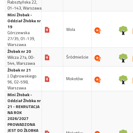
Rabsztyńska 22,
01-143, Warszawa
Mini Żłobek -
Oddział Żłobka nr
19
Wola
Górczewska
27/35, 01-139,
Warszawa
Żłobek nr 20
Śródmieście
Wilcza 27a, 00-
544, Warszawa
Żłobek nr 21
J. Dąbrowskiego
Mokotów
96, 02-598,
Warszawa
Mini Żłobek -
Oddział Żłobka nr
21 - REKRUTACJA
NA ROK
2026/2027
PROWADZONA
JEST DO ŻŁOBKA
Mokotów