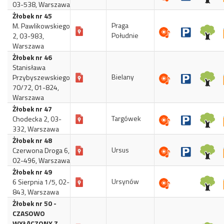
03-538, Warszawa
Żłobek nr 45
Praga
M. Pawlikowskiego
Południe
2, 03-983,
Warszawa
Żłobek nr 46
Stanisława
Bielany
Przybyszewskiego
70/72, 01-824,
Warszawa
Żłobek nr 47
Targówek
Chodecka 2, 03-
332, Warszawa
Żłobek nr 48
Ursus
Czerwona Droga 6,
02-496, Warszawa
Żłobek nr 49
Ursynów
6 Sierpnia 1/5, 02-
843, Warszawa
Żłobek nr 50 -
CZASOWO
WYŁĄCZONY Z