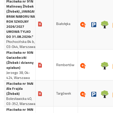
Placówka nr 91N
Malinowy Żłobek
(Żłobek) „UWAGA!
BRAK NABORU NA
ROK SZKOLNY
Białołęka
2026/2027
UMOWA TYLKO
DO 31.08.2026r."
Płochocińska 84 b,
03-044, Warszawa
Placówka nr 93N
Gwiazdeczki
(Żłobek i dzienny
Rembertów
opiekun)
Jerzego 38, 04-
424, Warszawa
Placówka nr 94N
Ale Frajda
Targówek
(Żłobek)
Bolesławicka 40,
03-352, Warszawa
Placówka nr 96N