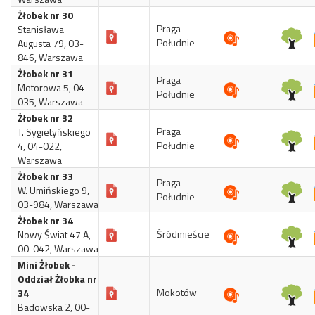
Żłobek nr 30
Praga
Stanisława
Południe
Augusta 79, 03-
846, Warszawa
Żłobek nr 31
Praga
Motorowa 5, 04-
Południe
035, Warszawa
Żłobek nr 32
Praga
T. Sygietyńskiego
Południe
4, 04-022,
Warszawa
Żłobek nr 33
Praga
W. Umińskiego 9,
Południe
03-984, Warszawa
Żłobek nr 34
Śródmieście
Nowy Świat 47 A,
00-042, Warszawa
Mini Żłobek -
Oddział Żłobka nr
Mokotów
34
Badowska 2, 00-