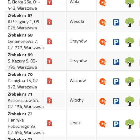
Wola
E. Ciołka 26a, 01-
443, Warszawa
Żłobek nr 67
Wesoła
A.P. Łaguny 1, 05-
075, Warszawa
Żłobek nr 68
Ursynów
Cynamonowa 7,
02-777, Warszawa
Żłobek nr 69
Ursynów
S. Kazury 9, 02-
795, Warszawa
Żłobek nr 70
Wilanów
Pamiętna 16, 02-
972, Warszawa
Żłobek nr 71
Włochy
Astronautów 5A,
02-154, Warszawa
Żłobek nr 72
Henryka
Ursus
Pobożnego 33,
02-496, Warszawa
Żłobek nr 73