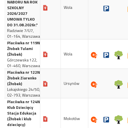
NABORU NA ROK
Wola
SZKOLNY
2026/2027
UMOWA TYLKO
DO 31.08.2026r."
Radziwie 7/U7,
01-164, Warszawa
Placówka nr 119N
Żłobek Tulami
Wola
(Żłobek)
Górczewska 122,
01-460, Warszawa
Placówka nr 122N
Żłobek Ziarenko
Ursynów
(Żłobek)
Lokajskiego 24/50,
02-793, Warszawa
Placówka nr 124N
Klub Dziecięcy
Stacja Edukacja
Mokotów
(Żłobek i klub
dziecięcy)