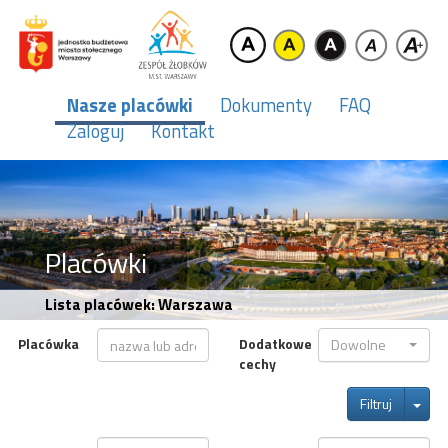
Nasze placówki
Dokumenty
FAQ
Zaloguj
Kontakt
Placówki
Lista placówek: Warszawa
Placówka
Dodatkowe
Dowolne
cechy
Tog
Filtruj