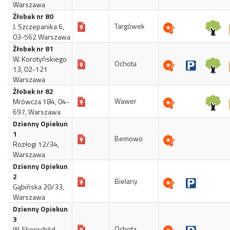
Warszawa
Żłobek nr 80
Targówek
J. Szczepanika 6,
03-562 Warszawa
Żłobek nr 81
W. Korotyńskiego
Ochota
13, 02-121
Warszawa
Żłobek nr 82
Wawer
Mrówcza 184, 04-
697, Warszawa
Dzienny Opiekun
1
Bemowo
Rozłogi 12/34,
Warszawa
Dzienny Opiekun
2
Bielany
Gąbińska 20/33,
Warszawa
Dzienny Opiekun
3
Ochota
W. Skorochód-