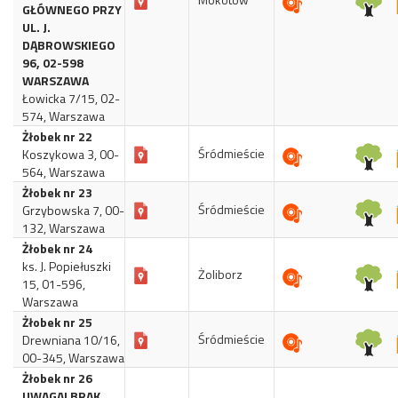
GŁÓWNEGO PRZY
UL. J.
DĄBROWSKIEGO
96, 02-598
WARSZAWA
Łowicka 7/15, 02-
574, Warszawa
Żłobek nr 22
Śródmieście
Koszykowa 3, 00-
564, Warszawa
Żłobek nr 23
Śródmieście
Grzybowska 7, 00-
132, Warszawa
Żłobek nr 24
ks. J. Popiełuszki
Żoliborz
15, 01-596,
Warszawa
Żłobek nr 25
Śródmieście
Drewniana 10/16,
00-345, Warszawa
Żłobek nr 26
UWAGA! BRAK