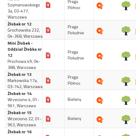
Praga
Szymanowskiego
Północ
3a, 03-477,
Warszawa
Żłobek nr 12
Praga
Grochowska 232,
Południe
04-368, Warszawa
Mini Żłobek -
Oddział Żłobka nr
Praga
12
Południe
Prochowa 49, 04-
388, Warszawa
Żłobek nr 13
Praga
Markowska 17a,
Północ
03-742, Warszawa
Żłobek nr 14
Bielany
Wrzeciono 4, 01-
961, Warszawa
Żłobek nr 15
Bielany
Wrzeciono 22, 01-
963, Warszawa
Żłobek nr 16