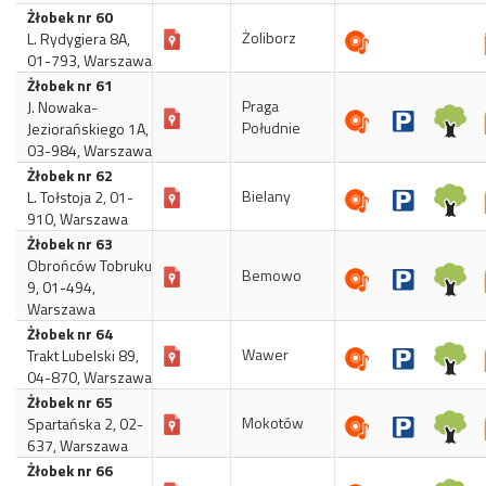
Żłobek nr 60
Żoliborz
L. Rydygiera 8A,
01-793, Warszawa
Żłobek nr 61
Praga
J. Nowaka-
Południe
Jeziorańskiego 1A,
03-984, Warszawa
Żłobek nr 62
Bielany
L. Tołstoja 2, 01-
910, Warszawa
Żłobek nr 63
Obrońców Tobruku
Bemowo
9, 01-494,
Warszawa
Żłobek nr 64
Wawer
Trakt Lubelski 89,
04-870, Warszawa
Żłobek nr 65
Mokotów
Spartańska 2, 02-
637, Warszawa
Żłobek nr 66