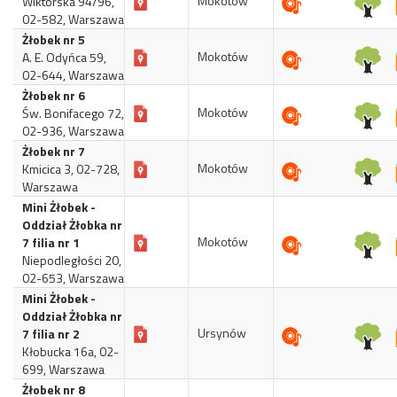
Mokotów
Wiktorska 94/96,
02-582, Warszawa
Żłobek nr 5
Mokotów
A. E. Odyńca 59,
02-644, Warszawa
Żłobek nr 6
Mokotów
Św. Bonifacego 72,
02-936, Warszawa
Żłobek nr 7
Mokotów
Kmicica 3, 02-728,
Warszawa
Mini Żłobek -
Oddział Żłobka nr
Mokotów
7 filia nr 1
Niepodległości 20,
02-653, Warszawa
Mini Żłobek -
Oddział Żłobka nr
Ursynów
7 filia nr 2
Kłobucka 16a, 02-
699, Warszawa
Żłobek nr 8