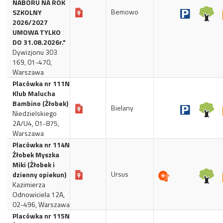
NABORU NA ROK
Bemowo
SZKOLNY
2026/2027
UMOWA TYLKO
DO 31.08.2026r."
Dywizjonu 303
169, 01-470,
Warszawa
Placówka nr 111N
Klub Malucha
Bambino (Żłobek)
Bielany
Niedzielskiego
2A/U4, 01-875,
Warszawa
Placówka nr 114N
Żłobek Myszka
Miki (Żłobek i
Ursus
dzienny opiekun)
Kazimierza
Odnowiciela 12A,
02-496, Warszawa
Placówka nr 115N