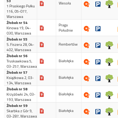
53
Wesoła
1 Praskiego Pułku
116, 05-077,
Warszawa
Żłobek nr 54
Praga
Kinowa 19, 04-
Południe
030, Warszawa
Żłobek nr 55
Rembertów
S. Fiszera 28, 04-
402, Warszawa
Żłobek nr 56
Białołęka
Truskawkowa 5,
03-257, Warszawa
Żłobek nr 57
Białołęka
Książkowa 2, 03-
134, Warszawa
Żłobek nr 58
Białołęka
Krzyżówki 24, 03-
193, Warszawa
Żłobek nr 59
Białołęka
Skarbka z Gór 9,
03-287, Warszawa