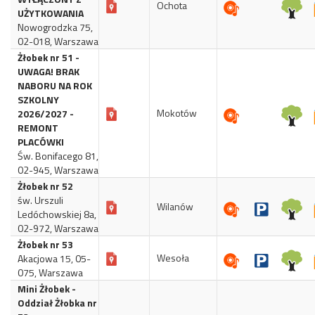
Ochota
UŻYTKOWANIA
Nowogrodzka 75,
02-018, Warszawa
Żłobek nr 51 -
UWAGA! BRAK
NABORU NA ROK
SZKOLNY
Mokotów
2026/2027 -
REMONT
PLACÓWKI
Św. Bonifacego 81,
02-945, Warszawa
Żłobek nr 52
św. Urszuli
Wilanów
Ledóchowskiej 8a,
02-972, Warszawa
Żłobek nr 53
Wesoła
Akacjowa 15, 05-
075, Warszawa
Mini Żłobek -
Oddział Żłobka nr