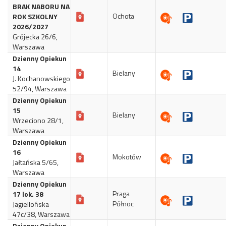
BRAK NABORU NA
Ochota
ROK SZKOLNY
2026/2027
Grójecka 26/6,
Warszawa
Dzienny Opiekun
14
Bielany
J. Kochanowskiego
52/94, Warszawa
Dzienny Opiekun
15
Bielany
Wrzeciono 28/1,
Warszawa
Dzienny Opiekun
16
Mokotów
Jałtańska 5/65,
Warszawa
Dzienny Opiekun
Praga
17 lok. 38
Północ
Jagiellońska
47c/38, Warszawa
Dzienny Opiekun