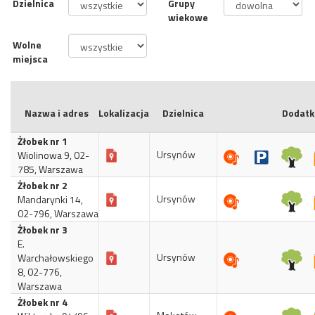
Dzielnica
Grupy
wiekowe
Wolne
miejsca
Nazwa i adres
Lokalizacja
Dzielnica
Dodatk
Żłobek nr 1
Ursynów
Wiolinowa 9, 02-
785, Warszawa
Żłobek nr 2
Ursynów
Mandarynki 14,
02-796, Warszawa
Żłobek nr 3
E.
Ursynów
Warchałowskiego
8, 02-776,
Warszawa
Żłobek nr 4