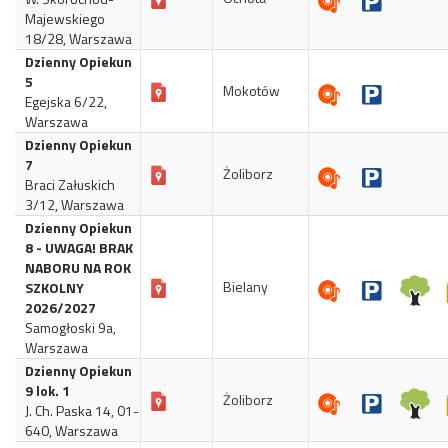
Majewskiego
18/28, Warszawa
Dzienny Opiekun
5
Mokotów
Egejska 6/22,
Warszawa
Dzienny Opiekun
7
Żoliborz
Braci Załuskich
3/12, Warszawa
Dzienny Opiekun
8 - UWAGA! BRAK
NABORU NA ROK
Bielany
SZKOLNY
2026/2027
Samogłoski 9a,
Warszawa
Dzienny Opiekun
9 lok. 1
Żoliborz
J. Ch. Paska 14, 01-
640, Warszawa