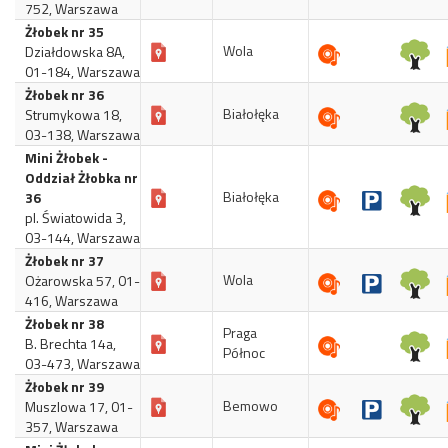
752, Warszawa
Żłobek nr 35
Wola
Działdowska 8A,
01-184, Warszawa
Żłobek nr 36
Białołęka
Strumykowa 18,
03-138, Warszawa
Mini Żłobek -
Oddział Żłobka nr
Białołęka
36
pl. Światowida 3,
03-144, Warszawa
Żłobek nr 37
Wola
Ożarowska 57, 01-
416, Warszawa
Żłobek nr 38
Praga
B. Brechta 14a,
Północ
03-473, Warszawa
Żłobek nr 39
Bemowo
Muszlowa 17, 01-
357, Warszawa