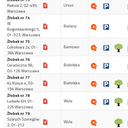
Ursus
Reksia 2, 02-495,
Warszawa
Żłobek nr 74
W.
Bielany
Bogusławskiego 5,
01-923, Warszawa
Żłobek nr 75
Bemowo
Cokołowa 2a, 01-
384 Warszawa
Żłobek nr 76
Białołęka
Ceramiczna 9B,
03-126 Warszawa
Żłobek nr 77
Białołęka
Ku Rzece 4, 03-
194 Warszawa
Żłobek nr 78
Wola
Ludwiki 6H, 01-
226 Warszawa
Żłobek nr 79
Szarych Szeregów
Wola
2, 01-212