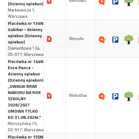
Bemowo
(Dzienny opiekun)
Markiewicza 1,
Warszawa
Placówka nr 134N
Gabikar - dzienny
opiekun (Dzienny
Wesoła
opiekun)
Diamentowa 13a,
05-077, Warszawa
Placówka nr 144N
Ence.Pence -
dzienny opiekun
(Dzienny opiekun)
„UWAGA! BRAK
NABORU NA ROK
Mokotów
SZKOLNY
2026/2027
UMOWA TYLKO
DO 31.08.2026r."
Morszyńska 19,
02-917, Warszawa
Placówka nr 150N