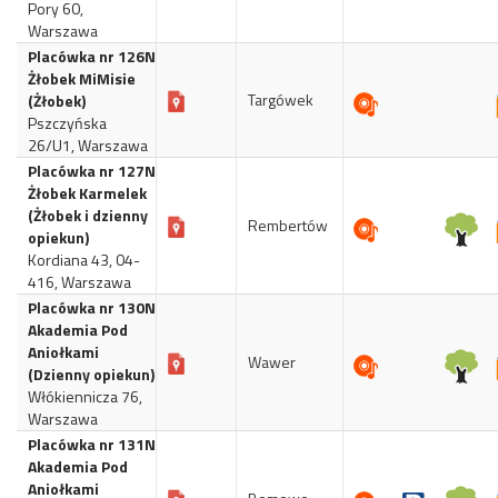
Pory 60,
Warszawa
Placówka nr 126N
Żłobek MiMisie
Targówek
(Żłobek)
Pszczyńska
26/U1, Warszawa
Placówka nr 127N
Żłobek Karmelek
(Żłobek i dzienny
Rembertów
opiekun)
Kordiana 43, 04-
416, Warszawa
Placówka nr 130N
Akademia Pod
Aniołkami
Wawer
(Dzienny opiekun)
Włókiennicza 76,
Warszawa
Placówka nr 131N
Akademia Pod
Aniołkami