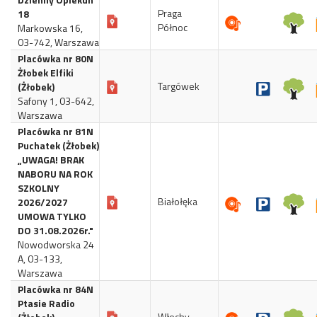
Praga
18
Północ
Markowska 16,
03-742, Warszawa
Placówka nr 80N
Żłobek Elfiki
Targówek
(Żłobek)
Safony 1, 03-642,
Warszawa
Placówka nr 81N
Puchatek (Żłobek)
„UWAGA! BRAK
NABORU NA ROK
SZKOLNY
Białołęka
2026/2027
UMOWA TYLKO
DO 31.08.2026r."
Nowodworska 24
A, 03-133,
Warszawa
Placówka nr 84N
Ptasie Radio
Włochy