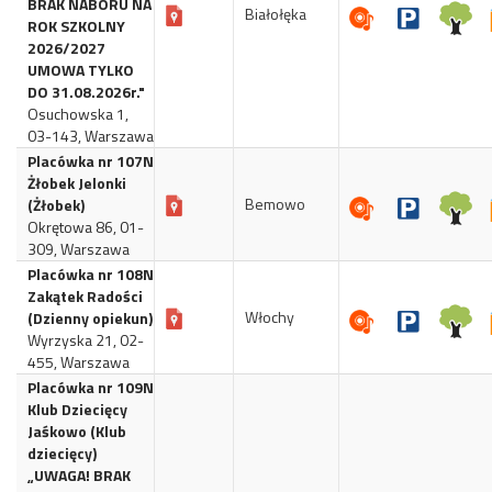
BRAK NABORU NA
Białołęka
ROK SZKOLNY
2026/2027
UMOWA TYLKO
DO 31.08.2026r."
Osuchowska 1,
03-143, Warszawa
Placówka nr 107N
Żłobek Jelonki
Bemowo
(Żłobek)
Okrętowa 86, 01-
309, Warszawa
Placówka nr 108N
Zakątek Radości
Włochy
(Dzienny opiekun)
Wyrzyska 21, 02-
455, Warszawa
Placówka nr 109N
Klub Dziecięcy
Jaśkowo (Klub
dziecięcy)
„UWAGA! BRAK