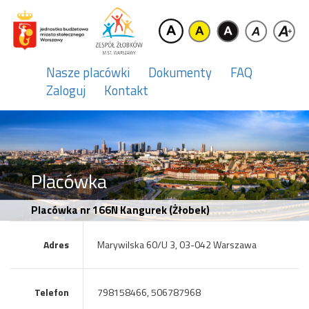
Nasze placówki
Dokumenty
FAQ
Zaloguj
Kontakt
Placówka
Placówka nr 166N Kangurek (Żłobek)
Adres
Marywilska 60/U 3, 03-042 Warszawa
Telefon
798158466, 506787968