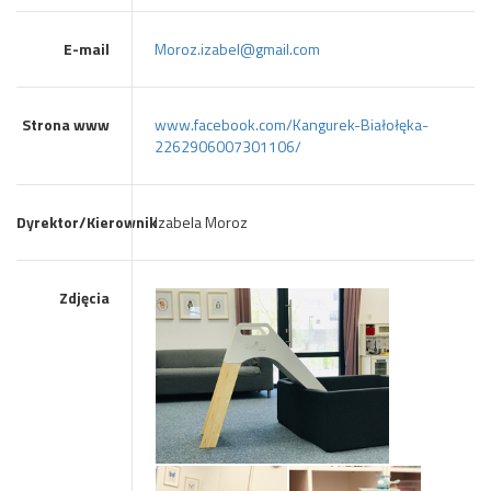
E-mail
Moroz.izabel@gmail.com
Strona www
www.facebook.com/Kangurek-Białołęka-
2262906007301106/
Dyrektor/Kierownik
Izabela Moroz
Zdjęcia