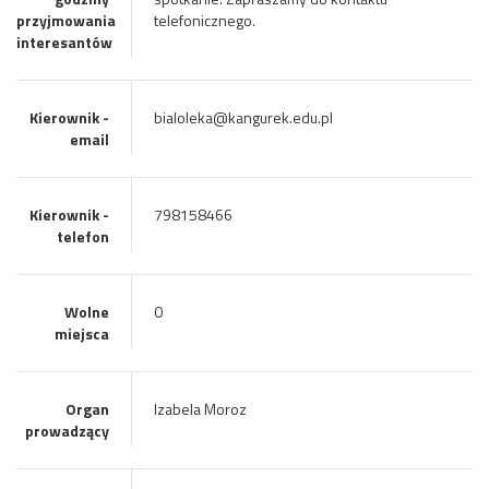
przyjmowania
telefonicznego.
interesantów
Kierownik -
bialoleka@kangurek.edu.pl
email
Kierownik -
798158466
telefon
Wolne
0
miejsca
Organ
Izabela Moroz
prowadzący