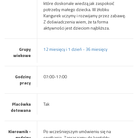
które doskonale wiedzą jak zaspokoić
potrzeby małego dziecka. W żłobku
Kangurek uczymy i rozwijamy przez zabawę.
Z doświadczenia wiem, że ta forma
aktywności jest dzieciom najbliższa.
Grupy
12 miesięcy i 1 dzień - 36 miesięcy
wiekowe
Godziny
07:00-17:00
pracy
Placówka
Tak
dotowana
Kierownik -
Po wcześniejszym umówieniu się na
godziny
spotkanie. Zapraszamy do kontaktu