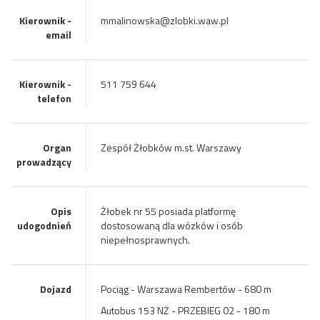
Kierownik -
mmalinowska@zlobki.waw.pl
email
Kierownik -
511 759 644
telefon
Organ
Zespół Żłobków m.st. Warszawy
prowadzący
Opis
Żłobek nr 55 posiada platformę
udogodnień
dostosowaną dla wózków i osób
niepełnosprawnych.
Dojazd
Pociąg - Warszawa Rembertów - 680 m
Autobus 153 NŻ - PRZEBIEG 02 - 180 m