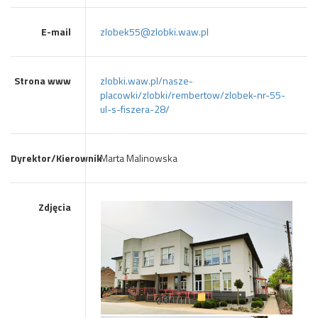
E-mail
zlobek55@zlobki.waw.pl
Strona www
zlobki.waw.pl/nasze-
placowki/zlobki/rembertow/zlobek-nr-55-
ul-s-fiszera-28/
Dyrektor/Kierownik
Marta Malinowska
Zdjęcia