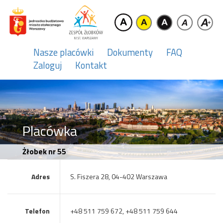
Nasze placówki
Dokumenty
FAQ
Zaloguj
Kontakt
Placówka
Żłobek nr 55
Adres
S. Fiszera 28, 04-402 Warszawa
Telefon
+48 511 759 672, +48 511 759 644