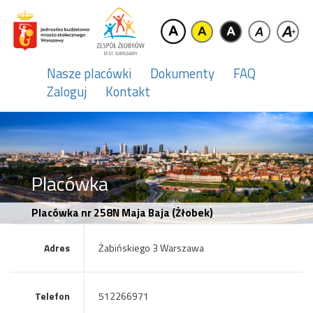
Nasze placówki
Dokumenty
FAQ
Zaloguj
Kontakt
Placówka
Placówka nr 258N Maja Baja (Żłobek)
Adres
Żabińskiego 3 Warszawa
Telefon
512266971