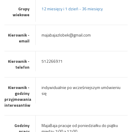
Grupy
12 miesięcy i 1 dzień - 36 miesięcy
wiekowe
Kierownik -
majabajazlobek@gmail.com
email
Kierownik -
512266971
telefon
Kierownik -
indywidualnie po wcześniejszym umówieniu
godziny
się
przyjmowania
interesantów
Godziny
MajaBaja pracuje od poniedziałku do piątku
pracy
między 7:00 a 17:00