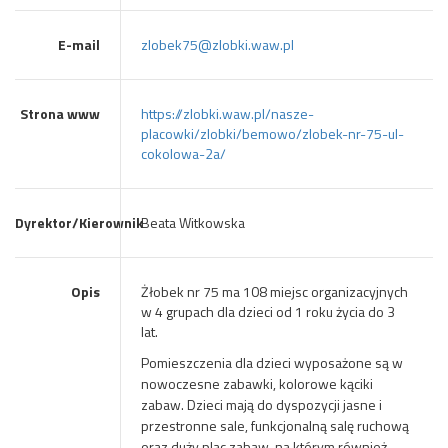
E-mail
zlobek75@zlobki.waw.pl
Strona www
https://zlobki.waw.pl/nasze-
placowki/zlobki/bemowo/zlobek-nr-75-ul-
cokolowa-2a/
Dyrektor/Kierownik
Beata Witkowska
Opis
Żłobek nr 75 ma 108 miejsc organizacyjnych
w 4 grupach dla dzieci od 1 roku życia do 3
lat.
Pomieszczenia dla dzieci wyposażone są w
nowoczesne zabawki, kolorowe kąciki
zabaw. Dzieci mają do dyspozycji jasne i
przestronne sale, funkcjonalną salę ruchową
oraz duży plac zabaw, na którym również