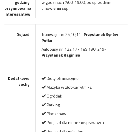
godziny
w godzinach 7:00-15.00, po uprzednim
przyjmowania
umówieniu się.
interesantów
Dojazd
Tramwaje nr: 26,10,11-
Przystanek Synów
Pułku
Autobusy nr: 122,177,189,190, 249-
Przystanek Raginisa
Dodatkowe
Diety eliminacyjne
cechy
Muzyka w żłobku/rytmika
Ogródek
Parking
Plac zabaw
Podjazd dla niepełnosprawnych
Podjazd dla wózków