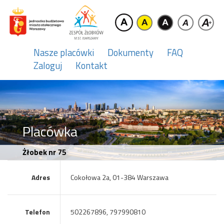
Nasze placówki
Dokumenty
FAQ
Zaloguj
Kontakt
Placówka
Żłobek nr 75
Adres
Cokołowa 2a, 01-384 Warszawa
Telefon
502267896, 797990810