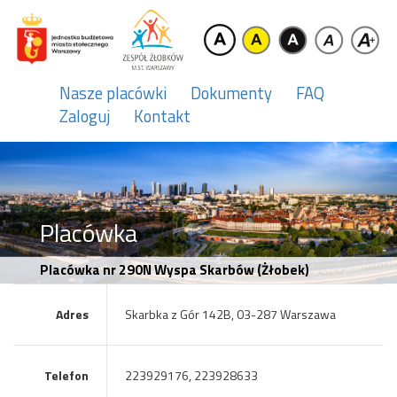
Nasze placówki
Dokumenty
FAQ
Zaloguj
Kontakt
Placówka
Placówka nr 290N Wyspa Skarbów (Żłobek)
Adres
Skarbka z Gór 142B, 03-287 Warszawa
Telefon
223929176, 223928633