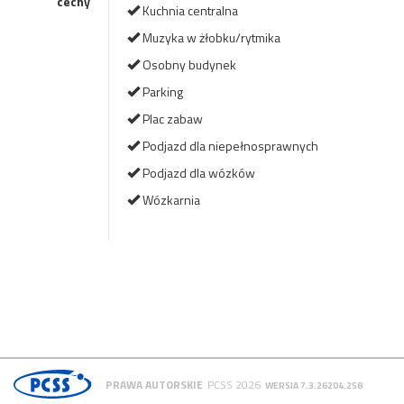
cechy
Kuchnia centralna
Muzyka w żłobku/rytmika
Osobny budynek
Parking
Plac zabaw
Podjazd dla niepełnosprawnych
Podjazd dla wózków
Wózkarnia
PRAWA AUTORSKIE
PCSS 2026
WERSJA 7.3.26204.258