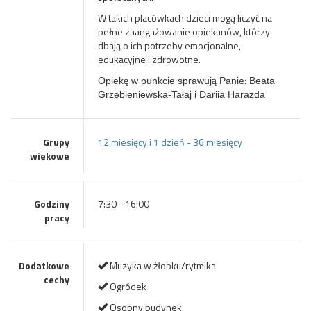
W takich placówkach dzieci mogą liczyć na
pełne zaangażowanie opiekunów, którzy
dbają o ich potrzeby emocjonalne,
edukacyjne i zdrowotne.
ę
ą
e:
Opiek
w punkcie sprawuj
Pani
Beata
Grzebieniewska-Tałaj i Dariia Harazda
Grupy
12 miesięcy i 1 dzień - 36 miesięcy
wiekowe
Godziny
7:30 - 16:00
pracy
Dodatkowe
Muzyka w żłobku/rytmika
cechy
Ogródek
Osobny budynek