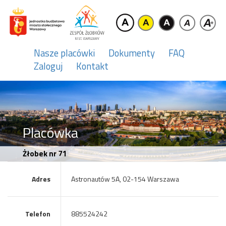
Nasze placówki
Dokumenty
FAQ
Zaloguj
Kontakt
Placówka
Żłobek nr 71
Adres
Astronautów 5A, 02-154 Warszawa
Telefon
885524242