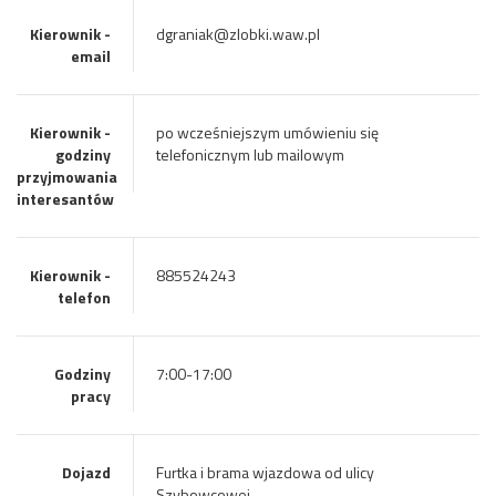
Kierownik -
dgraniak@zlobki.waw.pl
email
Kierownik -
po wcześniejszym umówieniu się
godziny
telefonicznym lub mailowym
przyjmowania
interesantów
Kierownik -
885524243
telefon
Godziny
7:00-17:00
pracy
Dojazd
Furtka i brama wjazdowa od ulicy
Szybowcowej