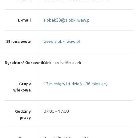
E-mail
zlobek39@zlobki.waw.pl
Strona www
www.zlobki.waw.pl
Dyrektor/Kierownik
Aleksandra Mroczek
Grupy
12 miesięcy i 1 dzień - 36 miesięcy
wiekowe
Godziny
07:00 - 17:00
pracy