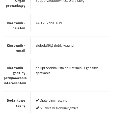
Organ
Zespół Żłobków m.st Warszawy
prowadzący
Kierownik -
+48 797 990 839
telefon
Kierownik -
zlobek39@zlobki.waw.pl
email
Kierownik -
po uprzednim ustaleniu terminu i godziny
godziny
spotkania
przyjmowania
interesantów
Dodatkowe
Diety eliminacyjne
cechy
Muzyka w żłobku/rytmika