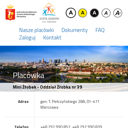
Nasze placówki
Dokumenty
FAQ
Zaloguj
Kontakt
Placówka
Mini Żłobek - Oddział Żłobka nr 39
Adres
gen. T. Pełczyńskiego 28A, 01-471
Warszawa
Telefon
+48 797 990 857, +48 797 990 839