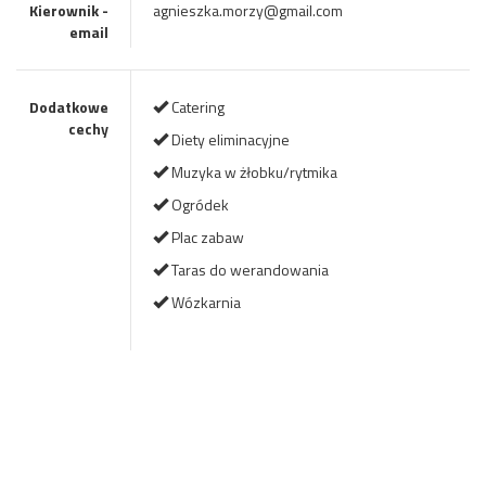
Kierownik -
agnieszka.morzy@gmail.com
email
Dodatkowe
Catering
cechy
Diety eliminacyjne
Muzyka w żłobku/rytmika
Ogródek
Plac zabaw
Taras do werandowania
Wózkarnia