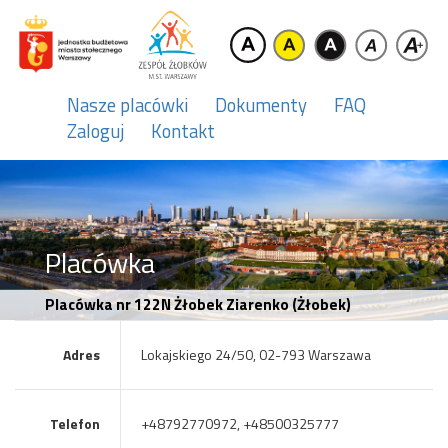
Nasze placówki
Dokumenty
FAQ
Zaloguj
Kontakt
Placówka
Placówka nr 122N Żłobek Ziarenko (Żłobek)
Adres
Lokajskiego 24/50, 02-793 Warszawa
Telefon
+48792770972, +48500325777