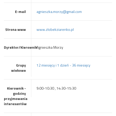
E-mail
agnieszka.morzy@gmail.com
Strona www
www.zlobekziarenko.pl
Dyrektor/Kierownik
Agnieszka Morzy
Grupy
12 miesięcy i 1 dzień - 36 miesięcy
wiekowe
Kierownik -
9:00-10:30 , 14:30-15:30
godziny
przyjmowania
interesantów