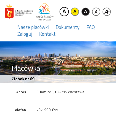
Nasze placówki
Dokumenty
FAQ
Zaloguj
Kontakt
Placówka
Żłobek nr 69
Adres
S. Kazury 9, 02-795 Warszawa
Telefon
797-990-855