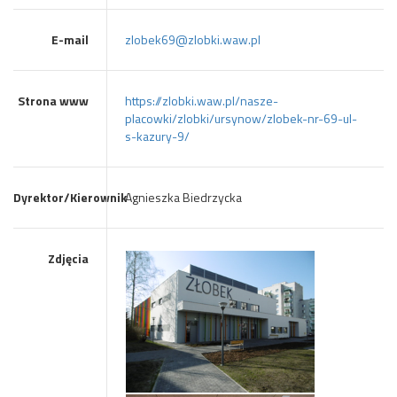
E-mail
zlobek69@zlobki.waw.pl
Strona www
https://zlobki.waw.pl/nasze-
placowki/zlobki/ursynow/zlobek-nr-69-ul-
s-kazury-9/
Dyrektor/Kierownik
Agnieszka Biedrzycka
Zdjęcia