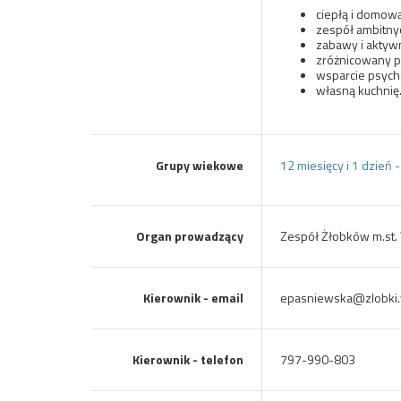
ciepłą i domow
zespół ambitny
zabawy i aktyw
zróżnicowany p
wsparcie psycho
własną kuchnię
Grupy wiekowe
12 miesięcy i 1 dzień 
Organ prowadzący
Zespół Żłobków m.st
Kierownik - email
epasniewska@zlobki.
Kierownik - telefon
797-990-803