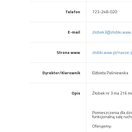
Telefon
723-248-020
E-mail
zlobek3@zlobki.waw.
Strona www
zlobki.waw.pl/nasze-
Dyrektor/Kierownik
Elżbieta Paśniewska
Opis
Żłobek nr 3 ma 216 mie
Pomieszczenia dla dzi
funkcjonalną salę ruch
Oferujemy: