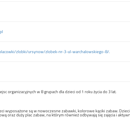
pl
placowki/zlobki/ursynow/zlobek-nr-3-ul-warchalowskiego-8/.
jsc organizacyjnych w 8 grupach dla dzieci od 1 roku życia do 3 lat.
eci wyposażone są w nowoczesne zabawki, kolorowe kąciki zabaw. Dzieci m
ową oraz duży plac zabaw, na którym również odbywają się zajęcia i aktywn