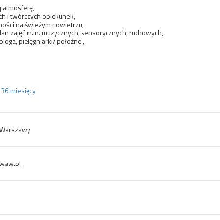
ą atmosferę,
ch i twórczych opiekunek,
ności na świeżym powietrzu,
lan zajęć m.in. muzycznych, sensorycznych, ruchowych,
loga, pielęgniarki/ położnej,
.
- 36 miesięcy
. Warszawy
waw.pl