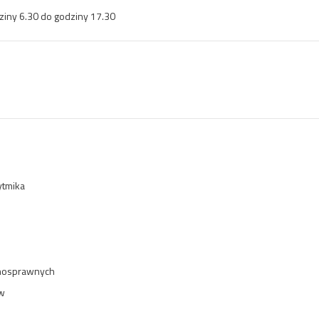
ziny 6.30 do godziny 17.30
ytmika
łnosprawnych
w