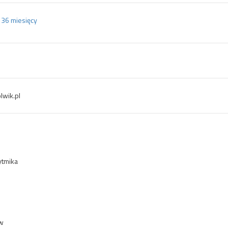
- 36 miesięcy
wik.pl
ytmika
w