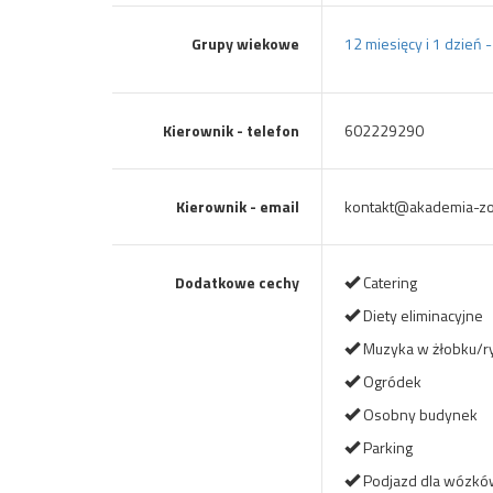
Grupy wiekowe
12 miesięcy i 1 dzień 
Kierownik - telefon
602229290
Kierownik - email
kontakt@akademia-zol
Dodatkowe cechy
Catering
Diety eliminacyjne
Muzyka w żłobku/r
Ogródek
Osobny budynek
Parking
Podjazd dla wózkó