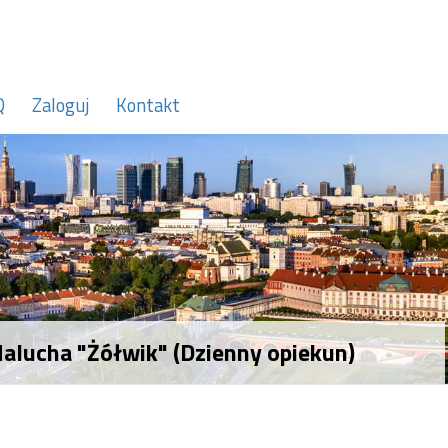
Q
Zaloguj
Kontakt
lucha "Żółwik" (Dzienny opiekun)