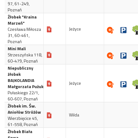
97, 61-249,
Poznań
Żłobek "Kraina
Marzeń"
Jeżyce
Czesława Miłosza
31, 60-461,
Poznań
Mini Mali
Strzeszyńska 118,
60-479, Poznań
Niepubliczny
żłobek
BAJKOLANDIA
Jeżyce
Małgorzata Pużuk
Pułaskiego 22/1,
60-607, Poznań
Żłobek im. Św.
Aniołów Stróżów
Wilda
Wierzbięcice 45,
61-558, Poznań
Żłobek Biała
Sowa