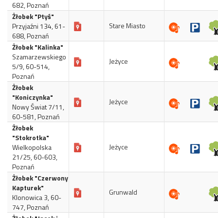
682, Poznań
Żłobek "Ptyś"
Stare Miasto
Przyjaźni 134, 61-
688, Poznań
Żłobek "Kalinka"
Szamarzewskiego
Jeżyce
5/9, 60-514,
Poznań
Żłobek
"Koniczynka"
Jeżyce
Nowy Świat 7/11,
60-581, Poznań
Żłobek
"Stokrotka"
Jeżyce
Wielkopolska
21/25, 60-603,
Poznań
Żłobek "Czerwony
Kapturek"
Grunwald
Klonowica 3, 60-
747, Poznań