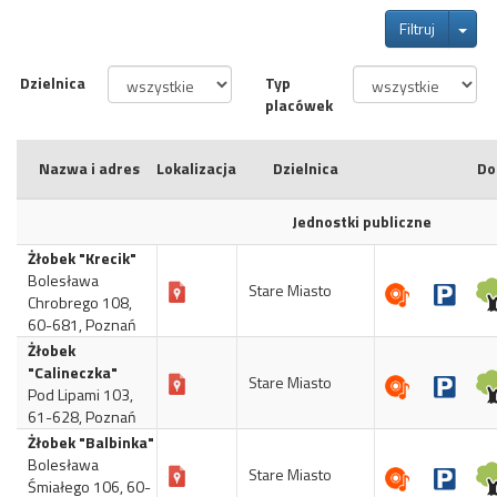
Tog
Filtruj
Dzielnica
Typ
placówek
Nazwa i adres
Lokalizacja
Dzielnica
Do
Jednostki publiczne
Żłobek "Krecik"
Bolesława
Stare Miasto
Chrobrego 108,
60-681, Poznań
Żłobek
"Calineczka"
Stare Miasto
Pod Lipami 103,
61-628, Poznań
Żłobek "Balbinka"
Bolesława
Stare Miasto
Śmiałego 106, 60-