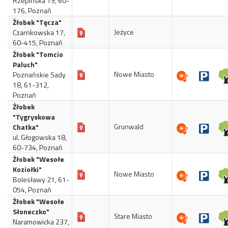
Rzepińska 19, 60-
176, Poznań
Żłobek "Tęcza"
Jeżyce
Czarnkowska 17,
60-415, Poznań
Żłobek "Tomcio
Paluch"
Nowe Miasto
Poznańskie Sady
18, 61-312,
Poznań
Żłobek
"Tygryskowa
Grunwald
Chatka"
ul. Głogowska 18,
60-734, Poznań
Żłobek "Wesołe
Koziołki"
Nowe Miasto
Bolesławy 21, 61-
054, Poznań
Żłobek "Wesołe
Słoneczko"
Stare Miasto
Naramowicka 237,