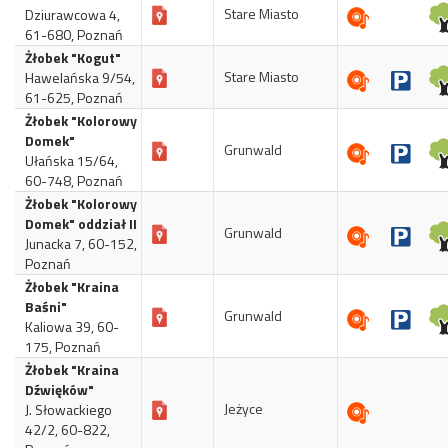
Stare Miasto
Dziurawcowa 4,
61-680, Poznań
Żłobek "Kogut"
Stare Miasto
Hawelańska 9/54,
61-625, Poznań
Żłobek "Kolorowy
Domek"
Grunwald
Ułańska 15/64,
60-748, Poznań
Żłobek "Kolorowy
Domek" oddział II
Grunwald
Junacka 7, 60-152,
Poznań
Żłobek "Kraina
Baśni"
Grunwald
Kaliowa 39, 60-
175, Poznań
Żłobek "Kraina
Dźwięków"
Jeżyce
J. Słowackiego
42/2, 60-822,