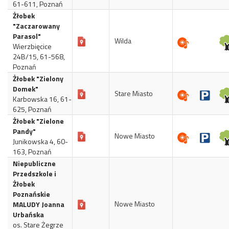
61-611, Poznań
Żłobek
"Zaczarowany
Parasol"
Wilda
Wierzbięcice
24B/15, 61-568,
Poznań
Żłobek "Zielony
Domek"
Stare Miasto
Karbowska 16, 61-
625, Poznań
Żłobek "Zielone
Pandy"
Nowe Miasto
Junikowska 4, 60-
163, Poznań
Niepubliczne
Przedszkole i
Żłobek
Poznańskie
Nowe Miasto
MALUDY Joanna
Urbańska
os. Stare Żegrze