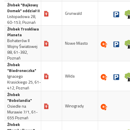
Żłobek "Bajkowy
Domek" oddział II
Grunwald
Listopadowa 28,
60-153, Poznań
Żłobek Troskliwa
Planeta
Bohaterów II
Nowe Miasto
Wojny Światowej
88, 61-382,
Poznań
Żłobek
"Biedroneczka"
Wilda
Ignacego
Krasickiego 25, 61-
412, Poznań
Żłobek
"Bobolandia"
Winogrady
Osiedle na
Murawie 7/1, 61-
655 Poznań
Żłobek