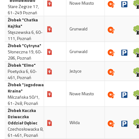
"Bombelkowo"
Nowe Miasto
Stare Żegrze 17,
61-249 Poznań
Żłobek "Chatka
Kajtka"
Grunwald
Stęszewska 6, 60-
111, Poznań
Żłobek "Cytryna"
Grunwald
Słoneczna 19, 60-
286, Poznań
Żłobek "Elmo"
Jeżyce
Poetycka 6, 60-
461, Poznań
Żłobek "Jagodowa
Kraina"
Nowe Miasto
Milczańska 50/1,
61-248, Poznań
Żłobek Kaczka
Dziwaczka
Wilda
Oddział Dębiec
Czechosłowacka 8,
61-461, Poznań