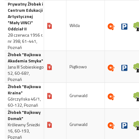
Prywatny Żłobek i
Centrum Edukacji
Artystycznej
"Mały VINCI"
Wilda
Oddział II
28 czerwca 1956 r.
nr 398, 61-441,
Poznań
Żłobek "Bajkowa
Akademia Smyka"
Piątkowo
Jana III Sobieskiego
52, 60-687,
Poznań
Żłobek "Bajkowa
Kraina"
Grunwald
Górczyńska 46/1,
60-132, Poznań
Żłobek "Bajkowy
Domek"
Grunwald
Królewny Śnieżki
16, 60-193,
Poznań