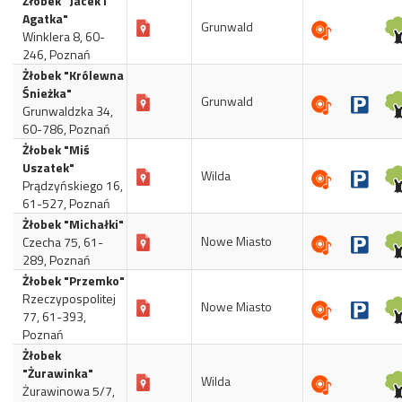
Żłobek "Jacek i
Agatka"
Grunwald
Winklera 8, 60-
246, Poznań
Żłobek "Królewna
Śnieżka"
Grunwald
Grunwaldzka 34,
60-786, Poznań
Żłobek "Miś
Uszatek"
Wilda
Prądzyńskiego 16,
61-527, Poznań
Żłobek "Michałki"
Nowe Miasto
Czecha 75, 61-
289, Poznań
Żłobek "Przemko"
Rzeczypospolitej
Nowe Miasto
77, 61-393,
Poznań
Żłobek
"Żurawinka"
Wilda
Żurawinowa 5/7,