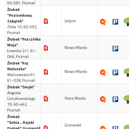
60-681, Poznań
Żłobek
"Poziomkowy
Jeżyce
Zakątek"
Złota 10, 60-592,
Poznań
Żłobek "Pszczółka
Maja"
Nowe Miasto
Łowicka 2/1, 61-
046, Poznań
Żłobek "Raj
Maluszka"
Nowe Miasto
Warszawska 61,
61-028, Poznań
Żłobek "Smyki"
Augusta
Stare Miasto
Cieszkowskiego
70, 60-462,
Poznań
Żłobek
"Sobie...Rajski
Grunwald
Domek" Grunwald