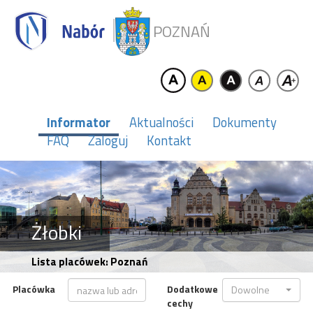
POZNAŃ
Informator
Aktualności
Dokumenty
FAQ
Zaloguj
Kontakt
Żłobki
Lista placówek: Poznań
Placówka
Dodatkowe
Dowolne
cechy