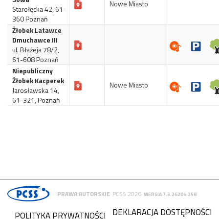
Nowe Miasto
Starołęcka 42, 61-
360 Poznań
Żłobek Latawce
Dmuchawce III
ul. Błażeja 78/2,
61-608 Poznań
Niepubliczny
Żłobek Kacperek
Nowe Miasto
Jarosławska 14,
61-321, Poznań
PRAWA AUTORSKIE
PCSS 2026
WERSJA 7.3.26204.258
DEKLARACJA DOSTĘPNOŚCI
POLITYKA PRYWATNOŚCI