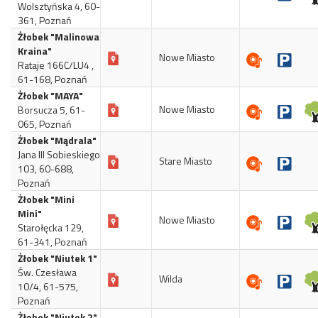
Wolsztyńska 4, 60-
361, Poznań
Żłobek "Malinowa
Kraina"
Nowe Miasto
Rataje 166C/LU4 ,
61-168, Poznań
Żłobek "MAYA"
Nowe Miasto
Borsucza 5, 61-
065, Poznań
Żłobek "Mądrala"
Jana III Sobieskiego
Stare Miasto
103, 60-688,
Poznań
Żłobek "Mini
Mini"
Nowe Miasto
Starołęcka 129,
61-341, Poznań
Żłobek "Niutek 1"
Św. Czesława
Wilda
10/4, 61-575,
Poznań
Żłobek "Niutek 2"