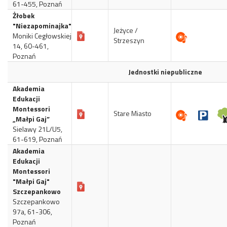
61-455, Poznań
Żłobek
"Niezapominajka"
Jeżyce /
Moniki Cegłowskiej
Strzeszyn
14, 60-461,
Poznań
Jednostki niepubliczne
Akademia
Edukacji
Montessori
Stare Miasto
„Małpi Gaj”
Sielawy 21L/U5,
61-619, Poznań
Akademia
Edukacji
Montessori
"Małpi Gaj"
Szczepankowo
Szczepankowo
97a, 61-306,
Poznań