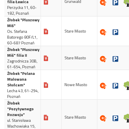
Grunwald
filia Ławica
Perzycka 11, 60-
182, Poznań
Żłobek "Pluszowy
Miś"
Stare Miasto
Os. Stefana
Batorego 80F/L1,
60-687 Poznań
Żłobek "Pluszowy
Miś" filia II
Stare Miasto
Zagrodnicza 30B,
61-654, Poznań
Żłobek "Polana
Malowana
Nowe Miasto
Słońcem"
Lecha 43, 61-294,
Poznań
Żłobek
"Pozytywnego
Rozwoju"
Stare Miasto
ul. Stanisława
Wachowiaka 15,