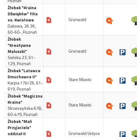
Poznań
Żłobek "Kraina
Dźwięków" filia
Grunwald
os. Kwiatowe
Daliowa, 36 36,
60-60-, Poznań
Żłobek
"Kreatywne
Grunwald
Maluszki"
Sielska 23, 61-
129, Poznań
Żłobek "Latawce
Dmuchawce II"
Stare Miasto
Karpia 17b/26, 61-
619, Poznań
Żłobek "Magiczna
Kraina"
Stare Miasto
Strzeszyńska 67B,
60-479, Poznań
Żłobek "Mali
Przyjaciele"
Grunwald/Jeżyce
oddział II