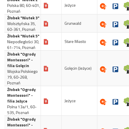
Jeżyce
Polska 80, 60-401,
Poznań
Żłobek "Niutek 3"
Grunwald
Wolsztyńska 35,
60-361, Poznań
Żłobek "Niutek 5"
Stare Miasto
Niepodleglości 30,
61-714, Poznań
Żłobek "Ogrody
Montessori" -
filia Golęcin
Golęcin (Jeżyce)
Wojska Polskiego
79, 60-268,
Poznań
Żłobek "Ogrody
Montessori" -
Jeżyce
filia Jeżyce
Polna 13a/1, 60-
535, Poznań
Żłobek "Ogrody
Montessori" -