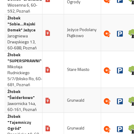
Ogrody
Wiosenna 6, 60-
592, Poznań
Żłobek
"Sobie...Rajski
Jeżyce Podolany
Domek" Jeżyce
Piątkowo
Jarogniewa
Drwęskiego 13,
60-688, Poznań
Żłobek
"SUPERSPRAWNI"
Mikołaja
Stare Miasto
Rudnickiego
5/7/(blisko Ro, 60-
681, Poznań
Żłobek
"Świderkowo"
Grunwald
Jawornicka 14a,
60-161, Poznań
Żłobek
"Tajemniczy
Grunwald
Ogród"