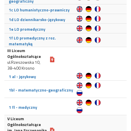
geograficzny
1c LO humanistyczno-prawniczy
1d LO dziennikarsko-językowy
1e LO promedyczny
1f LO promedyczny z roz.
matematyką
III Liceum
Ogólnokształcące
ul.Rzeszowska 10,
38-400 Krosno
1 al - językowy
1bl - matematyczno-geograficzny
1 fl - medyczny
V Liceum
Ogólnokształcące
im. Jana Szczepanika