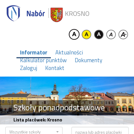
KROSNO
Informator
Aktualności
Kalkulator punktów
Dokumenty
Zaloguj
Kontakt
Szkoły ponadpodstawowe
Lista placówek: Krosno
Wszystkie szkoły