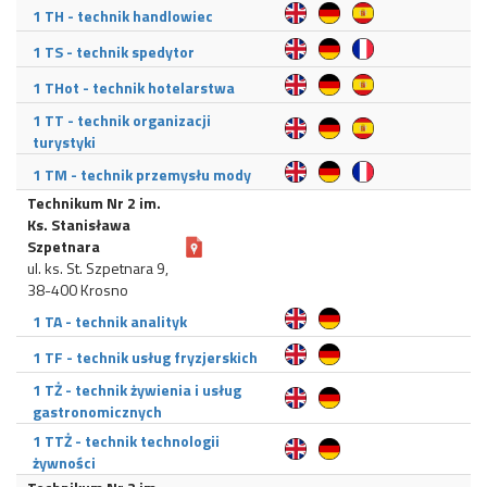
1 TH - technik handlowiec
1 TS - technik spedytor
1 THot - technik hotelarstwa
1 TT - technik organizacji
turystyki
1 TM - technik przemysłu mody
Technikum Nr 2 im.
Ks. Stanisława
Szpetnara
ul. ks. St. Szpetnara 9,
38-400 Krosno
1 TA - technik analityk
1 TF - technik usług fryzjerskich
1 TŻ - technik żywienia i usług
gastronomicznych
1 TTŻ - technik technologii
żywności