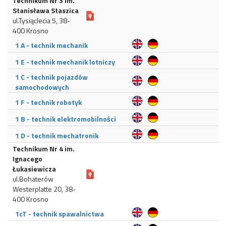
Technikum Nr 3 im.
Stanisława Staszica
ul.Tysiąclecia 5, 38-
400 Krosno
1 A - technik mechanik
1 E - technik mechanik lotniczy
1 C - technik pojazdów
samochodowych
1 F - technik robotyk
1 B - technik elektromobilności
1 D - technik mechatronik
Technikum Nr 4 im.
Ignacego
Łukasiewicza
ul.Bohaterów
Westerplatte 20, 38-
400 Krosno
1cT - technik spawalnictwa