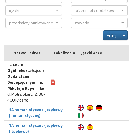
języki
przedmioty dodatkowe
przedmioty punktowane
zawody
Tog
Filtruj
Nazwa i adres
Lokalizacja
Języki obce
I Liceum
Ogólnokształcące z
Oddziałami
Dwujęzycznymi im.
Mikołaja Kopernika
ul.Piotra Skargi 2, 38-
400 Krosno
1A humanistyczno-językowy
(humanistyczny)
1A humanistyczno-językowy
(językowy)