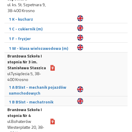
ul. ks. St. Szpetnara 9,
38-400 Krosno
1 K - kucharz
1 C - cukiernik (m)
1 F - fryzjer
1 W - klasa wielozawodowa (m)
Branżowa Szkoła I
stopnia Nr 3 im.
Stanisława Staszica
ul.Tysiąclecia 5, 38-
400 Krosno
1 A BSIst - mechanik pojazdów
samochodowych
1 B BSIst - mechatronik
Branżowa Szkoła I
stopnia Nr 4
ul.Bohaterów
Westerplatte 20, 38-