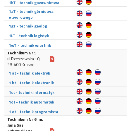
1bT - technik gazownictwa
1aT - technik górnictwa
otworowego
1gT - technik geolog
1LT - technik logistyk
1wT - technik wiertnik
Technikum Nr 5
ul.Rzeszowska 10,
38-400 Krosno
1 at - technik elektryk
1 bt - technik elektronik
1ct - technik informatyk
1dt - technik automatyk
1 et - technik programista
Technikum Nr 6 im.
Jana Sas
Zubrzyckiego