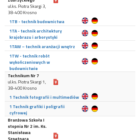
ul.ks. Piotra Skargi 3,
38-400 Krosno
1TB - technik budownictwa
1TA - technik architektury
krajobrazu i arborystyki
1TAW – technik aranżacji wnętrz
1TW - technik robót
wykończeniowych w
budownictwie
Technikum Nr 7
ul.ks. Piotra Skargi 1,
38-400 Krosno
1 Technik fotografii i multimediów
1 Technik grafiki i poligrafii
cyfrowej
Branżowa Szkoła I
stopnia Nr 2 im. Ks.
Stanisława
Szpetnara