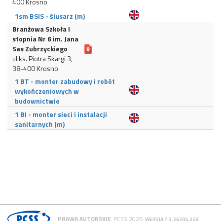
400 Krosno
1sm BSIS - ślusarz (m)
Branżowa Szkoła I
stopnia Nr 6 im. Jana
Sas Zubrzyckiego
ul.ks. Piotra Skargi 3,
38-400 Krosno
1 BT - monter zabudowy i robót
wykończeniowych w
budownictwie
1 BI - monter sieci i instalacji
sanitarnych (m)
PRAWA AUTORSKIE
PCSS 2026
WERSJA 7.3.26204.258