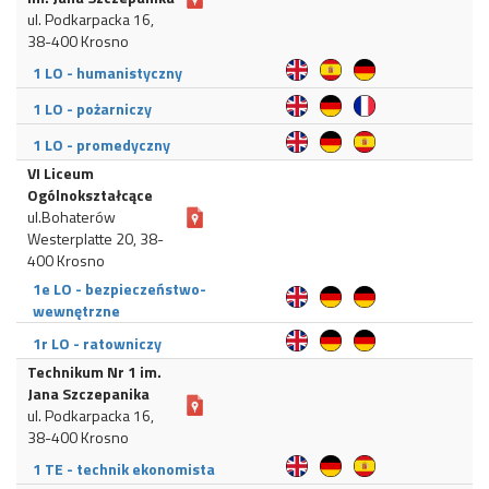
ul. Podkarpacka 16,
38-400 Krosno
1 LO - humanistyczny
1 LO - pożarniczy
1 LO - promedyczny
VI Liceum
Ogólnokształcące
ul.Bohaterów
Westerplatte 20, 38-
400 Krosno
1e LO - bezpieczeństwo-
wewnętrzne
1r LO - ratowniczy
Technikum Nr 1 im.
Jana Szczepanika
ul. Podkarpacka 16,
38-400 Krosno
1 TE - technik ekonomista