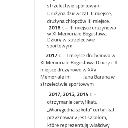
strzelectwie sportowym
Drużyna dziewcząt
II miejsce,
drużyna chłopców III miejsce.
2018
r. – III miejsce drużynowo
w XI Memoriale Bogusława
Dziury w strzelectwie
sportowym
2017
r. – I miejsce drużynowo w
XI Memoriale Bogusława Dziury i
II
miejsce drużynowo w XXV
Memoriale im Jana Barana w
strzelectwie sportowym
2017, 2015, 2014 r
. –
otrzymanie certyfikatu
„Wiarygodna szkoła” certyfikat
przyznawany jest szkołom,
które reprezentują właściwy