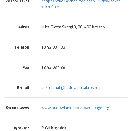
Zespół szkół
Zespół Szkół Architektoniczno-Budowlanych
w Krośnie
Adres
ul.ks. Piotra Skargi 3, 38-400 Krosno
Telefon
13 42 03 188
Fax
13 42 03 188
E-mail
sekretariat@budowlankakrosno.pl
Strona www
www.budowlankakrosno.edupage.org
Dyrektor
Rafał Krężałek