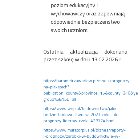
poziom edukacyjny i
wychowawczy oraz zapewniają
odpowiednie bezpieczeństwo
swoich uczniom.
Ostatnia aktualizacja dokonana
przez szkołę w dniu 13.02.2026 r.
https://barometrzawodow.pl/modul/prognozy-
na-plakatach?
publication=county&province=15&county=346&y
group%5B%5D=all
https://www.wnp.pl/budownictwo/jakie-
bedzie-budownictwo-w-2021-roku-oto-
prognozy-liderow-rynku,438774.html
https://www.muratorplus.pl/biznes/raporty-
i-prognozy/zarobki-w-budownictwie-w-