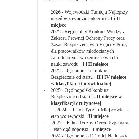
2026
-
Wojewódzki Turnieju Najlepszy
·
uczeń w zawodzie cukiernik -
I i II
miejsce
2025 -
Regionalny Konkurs Wiedzy z
·
Zakresu Prawnej Ochrony Pracy oraz
Zasad Bezpieczeństwa i Higieny Pracy
dla pracowników młodocianych
zatrudnionych w rzemiośle w celu
nauki zawodu
-
I i II miejsce
2025 - Ogólnopolski konkursu
·
Bezpiecznie od startu -
II i IV miejsce
w klasyfikacji indywidualnej
2025 - Ogólnopolski konkursu
·
Bezpiecznie od startu -
II miejsce w
klasyfikacji drużynowej
2024 – KlimaTyczna Miejscówka -
·
etap wojewódzki
- II miejsce
2023 – KlimaTyczny Ogród Szpetnara
·
- etap ogólnopolski
- I miejsce
2024
- Ogólnopolski Turniej Najlepszy
·