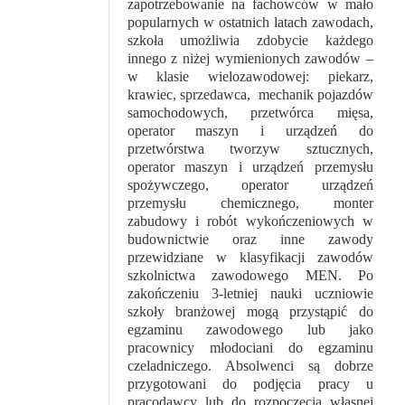
zapotrzebowanie na fachowców w mało
popularnych w ostatnich latach zawodach,
szkoła umożliwia zdobycie każdego
innego z niżej wymienionych zawodów –
w klasie wielozawodowej: piekarz,
krawiec, sprzedawca, mechanik pojazdów
samochodowych, przetwórca mięsa,
operator maszyn i urządzeń do
przetwórstwa tworzyw sztucznych,
operator maszyn i urządzeń przemysłu
spożywczego, operator urządzeń
przemysłu chemicznego, monter
zabudowy i robót wykończeniowych w
budownictwie oraz inne zawody
przewidziane w klasyfikacji zawodów
szkolnictwa zawodowego MEN. Po
zakończeniu 3-letniej nauki uczniowie
szkoły branżowej mogą przystąpić do
egzaminu zawodowego lub jako
pracownicy młodociani do egzaminu
czeladniczego. Absolwenci są dobrze
przygotowani do podjęcia pracy u
pracodawcy lub do rozpoczęcia własnej