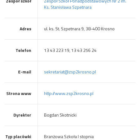
Zespół szkół
Zespół Szkół Ponadpodstawowych Nr 2 im.
Ks. Stanisława Szpetnara
Adres
ul. ks. St. Szpetnara 9, 38-400 Krosno
Telefon
13 43 223 19, 13 43 256 24
E-mail
sekretariat@zsp2krosno.pl
Strona www
http://www.zsp2krosno.pl
Dyrektor
Bogdan Skotnicki
Typ placówki
Branżowa Szkoła I stopnia