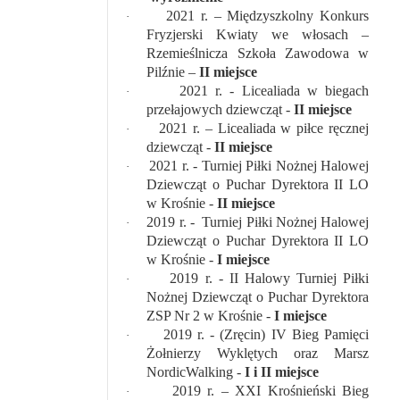
2021 r. – Międzyszkolny Konkurs
·
Fryzjerski Kwiaty we włosach –
Rzemieślnicza Szkoła Zawodowa w
Pilźnie –
II miejsce
2021 r. - Licealiada w biegach
·
przełajowych dziewcząt -
II miejsce
2021 r. – Licealiada w piłce ręcznej
·
dziewcząt -
II miejsce
2021 r. - Turniej Piłki Nożnej Halowej
·
Dziewcząt o Puchar Dyrektora II LO
w Krośnie -
II miejsce
2019 r. - Turniej Piłki Nożnej Halowej
·
Dziewcząt o Puchar Dyrektora II LO
w Krośnie -
I miejsce
2019 r. - II Halowy Turniej Piłki
·
Nożnej Dziewcząt o Puchar Dyrektora
ZSP Nr 2 w Krośnie -
I miejsce
2019 r. - (Zręcin) IV Bieg Pamięci
·
Żołnierzy Wyklętych oraz Marsz
NordicWalking -
I i II miejsce
2019 r. – XXI Krośnieński Bieg
·