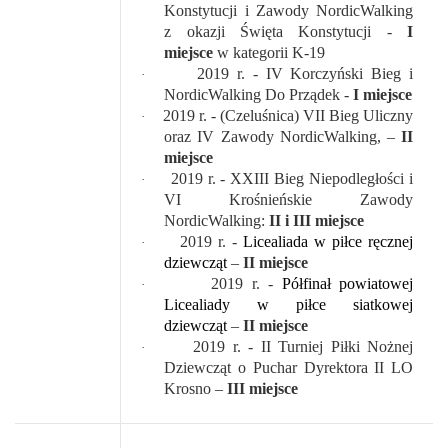
Konstytucji i Zawody NordicWalking
z okazji Święta Konstytucji -
I
miejsce
w kategorii K-19
2019 r. - IV Korczyński Bieg i
·
NordicWalking Do Prządek -
I miejsce
2019 r. - (Czeluśnica) VII Bieg Uliczny
·
oraz IV Zawody NordicWalking, –
II
miejsce
2019 r. - XXIII Bieg Niepodległości i
·
VI Krośnieńskie Zawody
NordicWalking:
II i III miejsce
2019 r. -
Licealiada w piłce ręcznej
·
dziewcząt
–
II miejsce
2019 r. -
Półfinał powiatowej
·
Licealiady w piłce siatkowej
dziewcząt
–
II miejsce
2019 r. - II Turniej Piłki Nożnej
·
Dziewcząt o Puchar Dyrektora II LO
Krosno –
III miejsce