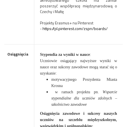
akredytowanego szkoła ma zamiar
poszerzyć współpracę międzynarodową o
Czechy i Maltę
Projekty Erasmus+ na Pinterest
-
https://pl.pinterest.com/zspn/boards/
Osiągnięcia
Stypendia za wyniki w nauce
:
Uczniowie osiągający najwyższe wyniki w
nauce oraz sukcesy zawodowe mogą starać się o
uzyskanie:
motywacyjnego Prezydenta Miasta
Krosna
w ramach projektu pn.
Wsparcie
stypendialne dla uczniów zdolnych –
szkolnictwo zawodowe
Osiągnięcia zawodowe i sukcesy naszych
uczniów na szczeblu międzyszkolnym,
wojewódzkim i ogólnopolskim: