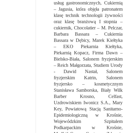
usług gastronomicznych, Cukiernią
– Jagusia, która objęła patronatem
klasę technik technologii żywności
oraz klasę branżową I stopnia –
cukiernik, Chocolatier – M. Pelczar,
Barbara Bassara – Cukiernia
Bassara w Dębicy, Marek Kiełtyka
– EKO Piekarnia Kiełtyka,
Piekarnią Kopacz, Firma Dawn –
Bielsko-Biała, Salonem fryzjerskim
– Reich Małgorzata, Studiem Urody
- Dawid Nastał, Salonem
fryzjerskim Katrin, Salonem
fryzjersko – kosmetycznym
Stanisława Samborska, Biały Wilk
Barber Krosno, Celfast,
Uzdrowiskiem Iwonicz S.A., Mary
Key, Powiatową Stacją Sanitarno-
Epidemiologiczną w Krośnie,
Wojewódzkim Szpitalem
Podkarpackim w Krośnie,