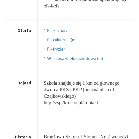
efs-i-efs
Oferta
1 K - kucharz
1 C - cukiernik (m)
1 F - fryzjer
1 W - klasa wielozawodowa (m)
Dojazd
Szkoła znajduje się 1 km od głównego
dworca PKS i PKP (boczna ulica ul.
Czajkowskiego)
http://zsp2krosno.pl/kontakt
Historia
Branżowa Szkoła I Stopnia Nr 2 wchodzi