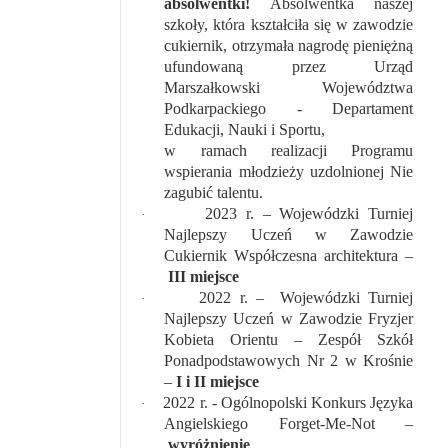
absolwentki!
Absolwentka naszej
szkoły, która kształciła się w zawodzie
cukiernik, otrzymała nagrodę pieniężną
ufundowaną przez Urząd
Marszałkowski Województwa
Podkarpackiego - Departament
Edukacji, Nauki i Sportu,
w ramach realizacji Programu
wspierania młodzieży uzdolnionej Nie
zagubić talentu.
2023 r. – Wojewódzki Turniej
·
Najlepszy Uczeń w Zawodzie
Cukiernik Współczesna architektura –
III miejsce
2022 r. – Wojewódzki Turniej
·
Najlepszy Uczeń w Zawodzie Fryzjer
Kobieta Orientu – Zespół Szkół
Ponadpodstawowych Nr 2 w Krośnie
–
I i II miejsce
2022 r. - Ogólnopolski Konkurs Języka
·
Angielskiego Forget-Me-Not –
wyróżnienie