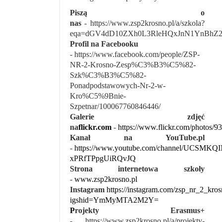
Piszą o
nas
- https://www.zsp2krosno.pl/a/szkola?
eqa=dGV4dD10ZXh0L3RleHQxJnN1YnBhZ2
Profil na Facebooku
- https://www.facebook.com/people/ZSP-
NR-2-Krosno-Zesp%C3%B3%C5%82-
Szk%C3%B3%C5%82-
Ponadpodstawowych-Nr-2-w-
Kro%C5%9Bnie-
Szpetnar/100067760846446/
Galerie zdjęć
na
flickr.com
-
https://www.flickr.com/photos
Kanał na YouTube.pl
-
https://www.youtube.com/channel/UCSMKQI
xPRfTPpgUiRQvJQ
Strona internetowa szkoły
-
www.zsp2krosno.pl
Instagram
https://instagram.com/zsp_nr_2_kro
igshid=YmMyMTA2M2Y=
P
rojekty Erasmus+
-
https://www.zsp2krosno.pl/a/projekty-