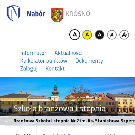
KROSNO
Informator
Aktualności
Kalkulator punktów
Dokumenty
Zaloguj
Kontakt
Szkoła branżowa I stopnia
Branżowa Szkoła I stopnia Nr 2 im. Ks. Stanisława Szpet