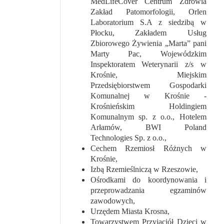
MedLifeCover Centrum Zdrowia
Zakład Patomorfologii, Orlen
Laboratorium S.A z siedzibą w
Płocku, Zakładem Usług
Zbiorowego Żywienia „Marta” pani
Marty Pac, Wojewódzkim
Inspektoratem Weterynarii z/s w
Krośnie, Miejskim
Przedsiębiorstwem Gospodarki
Komunalnej w Krośnie -
Krośnieńskim Holdingiem
Komunalnym sp. z o.o., Hotelem
Arłamów,
BWI Poland
Technologies Sp. z o.o.,
Cechem Rzemiosł Różnych w
Krośnie,
Izbą Rzemieślniczą w Rzeszowie,
Ośrodkami do koordynowania i
przeprowadzania egzaminów
zawodowych,
Urzędem Miasta Krosna,
Towarzystwem Przyjaciół Dzieci w