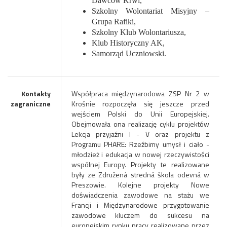
Dawców Krwi,
Szkolny Wolontariat Misyjny –
Grupa Rafiki,
Szkolny Klub Wolontariusza,
Klub Historyczny AK,
Samorząd Uczniowski.
Kontakty
Współpraca międzynarodowa ZSP Nr 2 w
zagraniczne
Krośnie rozpoczęła się jeszcze przed
wejściem Polski do Unii Europejskiej.
Obejmowała ona realizację cyklu projektów
Lekcja przyjaźni I - V oraz projektu z
Programu PHARE: Rzeźbimy umysł i ciało -
młodzież i edukacja w nowej rzeczywistości
wspólnej Europy. Projekty te realizowane
były ze Združená stredná škola odevná w
Preszowie. Kolejne projekty Nowe
doświadczenia zawodowe na stażu we
Francji i Międzynarodowe przygotowanie
zawodowe kluczem do sukcesu na
europejskim rynku pracy realizowane przez