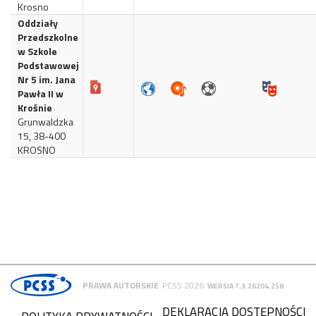
Krosno
Oddziały
Przedszkolne
w Szkole
Podstawowej
Nr 5 im. Jana
Pawła II w
Krośnie
Grunwaldzka
15, 38-400
KROSNO
PRAWA AUTORSKIE
PCSS 2026
WERSJA 7.3.26204.258
DEKLARACJA DOSTĘPNOŚCI