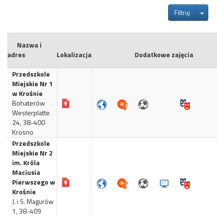
Tog
Filtruj
Nazwa i
adres
Lokalizacja
Dodatkowe zajęcia
Przedszkole
Miejskie Nr 1
w Krośnie
Bohaterów
Westerplatte
24, 38-400
Krosno
Przedszkole
Miejskie Nr 2
im. Króla
Maciusia
Pierwszego w
Krośnie
J. i S. Magurów
1, 38-409