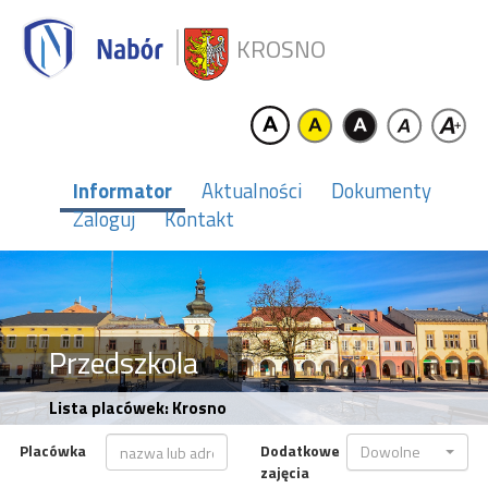
KROSNO
Informator
Aktualności
Dokumenty
Zaloguj
Kontakt
Przedszkola
Lista placówek: Krosno
Placówka
Dodatkowe
Dowolne
zajęcia