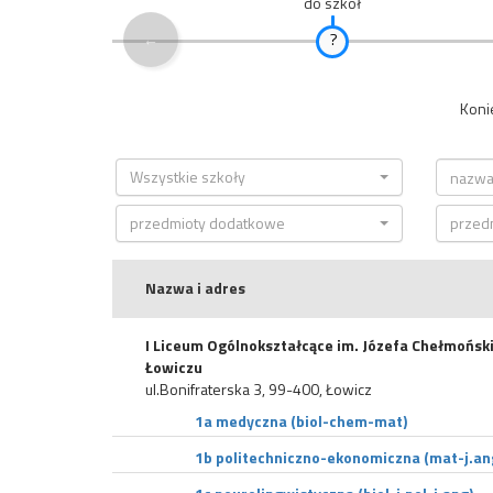
do szkół
←
Koni
Wszystkie szkoły
przedmioty dodatkowe
przed
Nazwa i adres
I Liceum Ogólnokształcące im. Józefa Chełmońsk
Łowiczu
ul.Bonifraterska 3, 99-400, Łowicz
1a medyczna (biol-chem-mat)
1b politechniczno-ekonomiczna (mat-j.ang