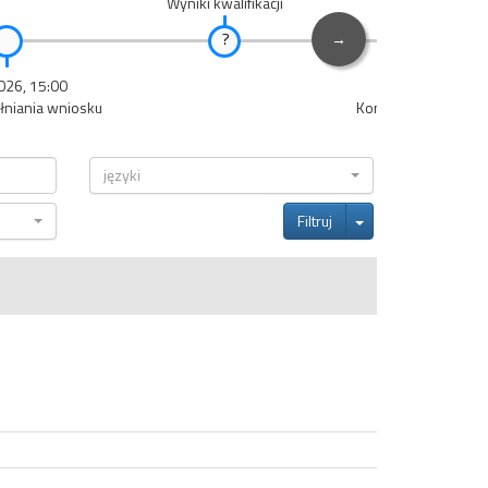
Wyniki kwalifikacji
→
026, 15:00
20.07.2026, 15
łniania wniosku
Koniec potwierdzani
języki
Toggle Dropdown
Filtruj