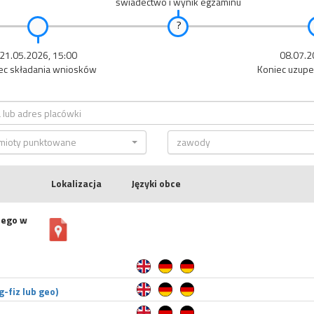
świadectwo i wynik egzaminu
21.05.2026, 15:00
08.07.2
ec składania wniosków
Koniec uzupe
mioty punktowane
zawody
Lokalizacja
Języki obce
iego w
-fiz lub geo)