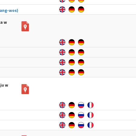
.ang-wos)
ka w
oju w