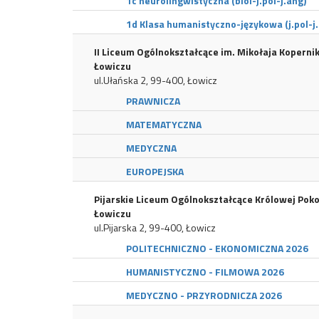
1c neurolingwistyczna (biol-j.pol-j.ang)
1d Klasa humanistyczno-językowa (j.pol-j
II Liceum Ogólnokształcące im. Mikołaja Koperni
Łowiczu
ul.Ułańska 2, 99-400, Łowicz
PRAWNICZA
MATEMATYCZNA
MEDYCZNA
EUROPEJSKA
Pijarskie Liceum Ogólnokształcące Królowej Pok
Łowiczu
ul.Pijarska 2, 99-400, Łowicz
POLITECHNICZNO - EKONOMICZNA 2026
HUMANISTYCZNO - FILMOWA 2026
MEDYCZNO - PRZYRODNICZA 2026