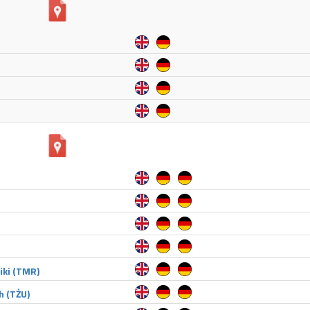
iki (TMR)
h (TŻU)