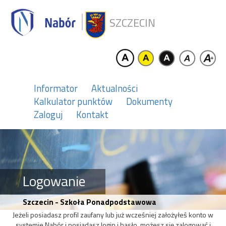
SZCZECIN
Informator
Aktualności
Kalkulator punktów
Dokumenty
Zaloguj
Kontakt
Logowanie
Szczecin - Szkoła Ponadpodstawowa
Jeżeli posiadasz profil zaufany lub już wcześniej założyłeś konto w
systemie Nabór i posiadasz login i hasło, możesz się zalogować i