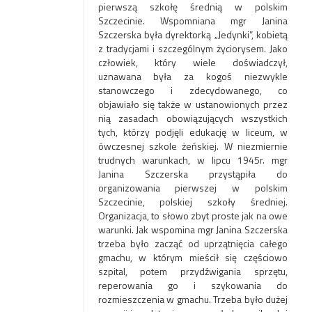
pierwszą szkołę średnią w polskim
Szczecinie. Wspomniana mgr Janina
Szczerska była dyrektorką „Jedynki”, kobietą
z tradycjami i szczególnym życiorysem. Jako
człowiek, który wiele doświadczył,
uznawana była za kogoś niezwykle
stanowczego i zdecydowanego, co
objawiało się także w ustanowionych przez
nią zasadach obowiązujących wszystkich
tych, którzy podjęli edukację w liceum, w
ówczesnej szkole żeńskiej. W niezmiernie
trudnych warunkach, w lipcu 1945r. mgr
Janina Szczerska przystąpiła do
organizowania pierwszej w polskim
Szczecinie, polskiej szkoły średniej.
Organizacja, to słowo zbyt proste jak na owe
warunki. Jak wspomina mgr Janina Szczerska
trzeba było zacząć od uprzątnięcia całego
gmachu, w którym mieścił się częściowo
szpital, potem przydźwigania sprzętu,
reperowania go i szykowania do
rozmieszczenia w gmachu. Trzeba było dużej