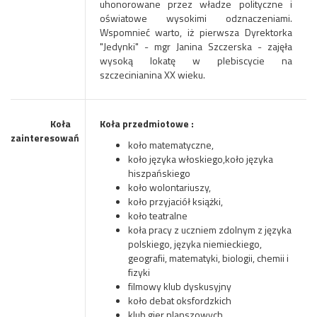
uhonorowane przez władze polityczne i
oświatowe wysokimi odznaczeniami.
Wspomnieć warto, iż pierwsza Dyrektorka
"Jedynki" - mgr Janina Szczerska - zajęła
wysoką lokatę w plebiscycie na
szczecinianina XX wieku.
Koła
Koła przedmiotowe :
zainteresowań
koło matematyczne,
koło języka włoskiego,koło języka
hiszpańskiego
koło wolontariuszy,
koło przyjaciół książki,
koło teatralne
koła pracy z uczniem zdolnym z języka
polskiego, języka niemieckiego,
geografii, matematyki, biologii, chemii i
fizyki
filmowy klub dyskusyjny
koło debat oksfordzkich
klub gier planszowych