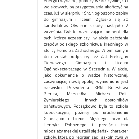
energii i wydatnej pomocy władz cywilnych i
wojskowych, by przygotowania ukończyć na
czas. Już w sierpniu 1945r. ogłoszono zapisy
do gimnazjum i liceum. Zgłosiło się 30
kandydatów. Otwarcie szkoły nastąpiło 2
września. Był to wzruszający moment dla
tych, którzy uczestniczyli w akcie założenia
zrębów polskiego szkolnictwa średniego w
stolicy Pomorza Zachodniego. W tym samym
dniu został podpisany też Akt Erekcyjny
Pierwszego Gimnazjum i Liceum
Ogólnokształcącego w Szczecinie. W akcie,
jako dokumencie o wadze historycznej,
zaczynającej nową epokę, wymienione jest
nazwisko Prezydenta KRN Bolesława
Bieruta, Marszałka Michała Roli-
Żymierskiego i innych dostojników
państwowych. Początkowo była to szkoła
koedukacyjna, później po uruchomieniu
Gimnazjum i Liceum Męskiego przy ul.
Henryka Pobożnego i przejściu tam
młodzieży męskiej ustalił się żeński charakter
szkoły, która po reorganizacji szkolnictwa w