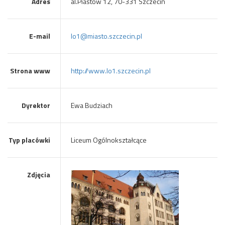
Adres
al.Piastów 12, 70-331 Szczecin
E-mail
lo1@miasto.szczecin.pl
Strona www
http://www.lo1.szczecin.pl
Dyrektor
Ewa Budziach
Typ placówki
Liceum Ogólnokształcące
Zdjęcia