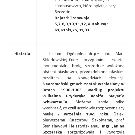
autobusowych, które oplatają cały
Szczecin.
Dojazd: Tramwaje :
5,7,8,9,10,11,12, Autobusy :
61,61bis,75,81,83.
Historia
I Liceum Ogólnokształcące im. Marii
Skłodowskiej-Curie przypomina zwartą,
monumentalną bryłę, szczodrze wyłożoną
płytami piaskowca, przyozdobioną płaskimi
ryzalitami na krawędziach elewacji
.
Neoromański gmach został wzniesiony w
latach 1900-1903 według projektu
Wilhelma Fryderyka Adolfa Meyer`a
Schwartau`a.
Możemy sobie tylko
wyobrazić, co czuli uczniowie rozpoczynający
naukę
2 września 1945 roku.
Dzięki
pierwszemu Kuratorowi Szkolnemu, prof.
Stanisławowi Helsztyńskiemu,
mgr Janina
Szczerska
zorganizowała i utworzyła