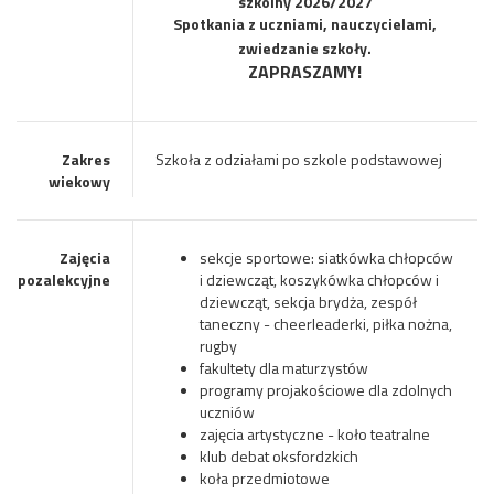
szkolny 2026/2027
Spotkania z uczniami, nauczycielami,
zwiedzanie szkoły.
ZAPRASZAMY!
Zakres
Szkoła z odziałami po szkole podstawowej
wiekowy
Zajęcia
sekcje sportowe: siatkówka chłopców
pozalekcyjne
i dziewcząt, koszykówka chłopców i
dziewcząt, sekcja brydża, zespół
taneczny - cheerleaderki, piłka nożna,
rugby
fakultety dla maturzystów
programy projakościowe dla zdolnych
uczniów
zajęcia artystyczne - koło teatralne
klub debat oksfordzkich
koła przedmiotowe