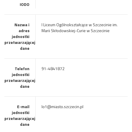
IODO
Nazwa i
I Liceum Ogólnokształcące w Szczecinie im.
adres
Marii Skłodowskiej-Curie w Szczecinie
jednostki
przetwarzającej
dane
Telefon
91-4841872
jednostki
przetwarzającej
dane
E-mail
lo1@miasto.szczecin.pl
jednostki
przetwarzającej
dane