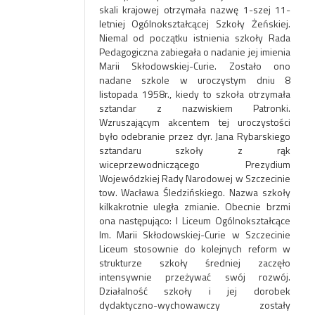
skali krajowej otrzymała nazwę 1-szej 11-
letniej Ogólnokształcącej Szkoły Żeńskiej.
Niemal od początku istnienia szkoły Rada
Pedagogiczna zabiegała o nadanie jej imienia
Marii Skłodowskiej-Curie. Zostało ono
nadane szkole w uroczystym dniu 8
listopada 1958r., kiedy to szkoła otrzymała
sztandar z nazwiskiem Patronki.
Wzruszającym akcentem tej uroczystości
było odebranie przez dyr. Jana Rybarskiego
sztandaru szkoły z rąk
wiceprzewodniczącego Prezydium
Wojewódzkiej Rady Narodowej w Szczecinie
tow. Wacława Śledzińskiego. Nazwa szkoły
kilkakrotnie uległa zmianie. Obecnie brzmi
ona następująco: I Liceum Ogólnokształcące
Im. Marii Skłodowskiej-Curie w Szczecinie
Liceum stosownie do kolejnych reform w
strukturze szkoły średniej zaczęło
intensywnie przeżywać swój rozwój.
Działalność szkoły i jej dorobek
dydaktyczno-wychowawczy zostały