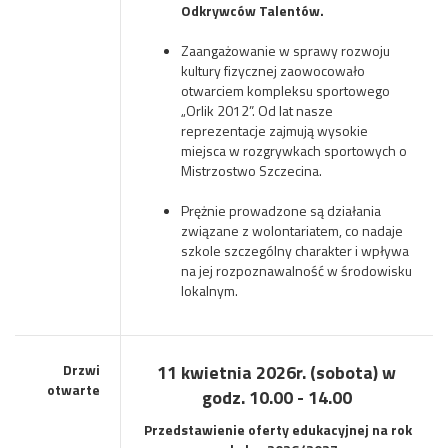
Odkrywców Talentów.
Zaangażowanie w sprawy rozwoju
kultury fizycznej zaowocowało
otwarciem kompleksu sportowego
„Orlik 2012”. Od lat nasze
reprezentacje zajmują wysokie
miejsca w rozgrywkach sportowych o
Mistrzostwo Szczecina.
Prężnie prowadzone są działania
związane z wolontariatem, co nadaje
szkole szczególny charakter i wpływa
na jej rozpoznawalność w środowisku
lokalnym.
Drzwi
11 kwietnia 2026r. (sobota) w
otwarte
godz. 10.00 - 14.00
Przedstawienie oferty edukacyjnej na rok