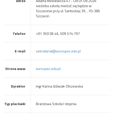
Adres
Adama Mickiewicza 47 - Od 01.09.2026
siedziba szkoły mieścić się będzie w
Szczecinie przy ul. Santockiej 39. , 70-385
Szczecin
Telefon
+91 350 06 46, 509 574 797
E-mail
sekretariat@eurospec.edu.pl
Strona www
eurospec.edu.pl
Dyrektor
mgr Karina Jóźwiak-Olszewska
Typ placówki
Branżowa Szkoła I stopnia