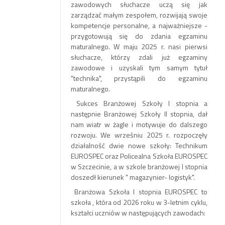
zawodowych słuchacze uczą się jak
zarządzać małym zespołem, rozwijają swoje
kompetencje personalne, a najważniejsze -
przygotowują się do zdania egzaminu
maturalnego. W maju 2025 r. nasi pierwsi
słuchacze, którzy zdali już egzaminy
zawodowe i uzyskali tym samym tytuł
"technika", przystąpili do egzaminu
maturalnego.
Sukces Branżowej Szkoły I stopnia a
następnie Branżowej Szkoły II stopnia, dał
nam wiatr w żagle i motywuje do dalszego
rozwoju. We wrześniu 2025 r. rozpoczęły
działalność dwie nowe szkoły: Technikum
EUROSPEC oraz Policealna Szkoła EUROSPEC
w Szczecinie, a w szkole branżowej I stopnia
doszedł kierunek " magazynier- logistyk".
Branżowa Szkoła I stopnia EUROSPEC to
szkoła , która od 2026 roku w 3-letnim cyklu,
kształci uczniów w następujących zawodach: