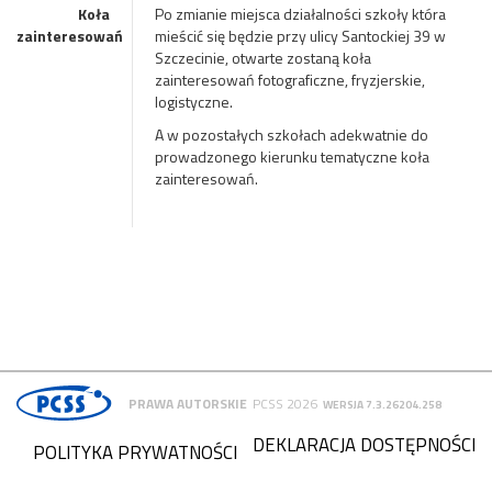
Koła
Po zmianie miejsca działalności szkoły która
zainteresowań
mieścić się będzie przy ulicy Santockiej 39 w
Szczecinie, otwarte zostaną koła
zainteresowań fotograficzne, fryzjerskie,
logistyczne.
A w pozostałych szkołach adekwatnie do
prowadzonego kierunku tematyczne koła
zainteresowań.
PRAWA AUTORSKIE
PCSS 2026
WERSJA 7.3.26204.258
DEKLARACJA DOSTĘPNOŚCI
POLITYKA PRYWATNOŚCI