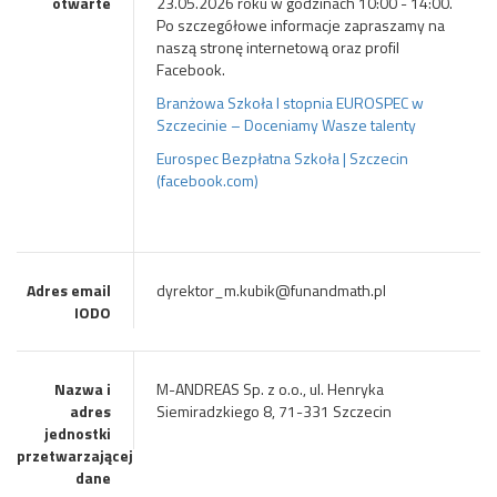
otwarte
23.05.2026 roku w godzinach 10:00 - 14:00.
Po szczegółowe informacje zapraszamy na
naszą stronę internetową oraz profil
Facebook.
Branżowa Szkoła l stopnia EUROSPEC w
Szczecinie – Doceniamy Wasze talenty
Eurospec Bezpłatna Szkoła | Szczecin
(facebook.com)
Adres email
dyrektor_m.kubik@funandmath.pl
IODO
Nazwa i
M-ANDREAS Sp. z o.o., ul. Henryka
adres
Siemiradzkiego 8, 71-331 Szczecin
jednostki
przetwarzającej
dane