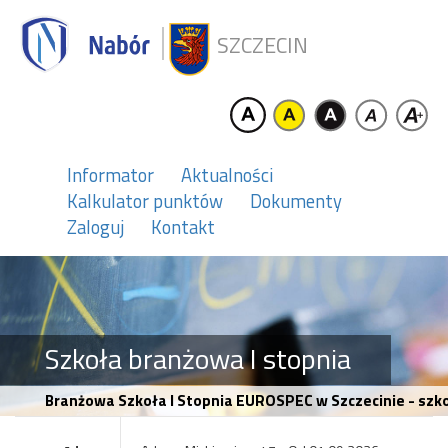
SZCZECIN
Informator
Aktualności
Kalkulator punktów
Dokumenty
Zaloguj
Kontakt
Szkoła branżowa I stopnia
Branżowa Szkoła I Stopnia EUROSPEC w Szczecinie - szko